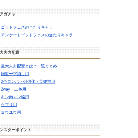
アガチャ
ゴッドフェスの当たりキャラ
アンケートゴッドフェスの当たりキャラ
大火力配置
最大火力配置とは？一覧まとめ
回復十字消し用
2色コンボ・列強化・英雄神用
2way・二色用
キン肉マン編用
ケプリ用
ヨウユウ用
ンスターポイント