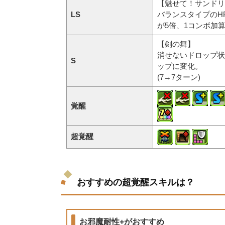
【魅せて！サンドリ
LS
バランスタイプのH
が5倍、1コンボ加
【剣の舞】
消せないドロップ状
S
ップに変化。
(7→7ターン)
覚醒
超覚醒
おすすめの超覚醒スキルは？
お邪魔耐性+がおすすめ