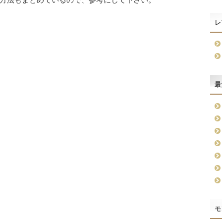
レ
最
モ