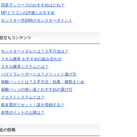
四君子シリーズのおすすめはどれ？
MPドラゴンの評価とおすすめ
モンスター売却時のモンスターポイント
役立ちコンテンツ
モンスターメダルとは？入手方法は？
スキル継承 おすすめの組み合わせ
スキル継承システムとは？
パズドラレーダーとは？メリットと遊び方
覚醒バッジとは？入手方法・効果・種類まとめ
覚醒バッジの使い道とおすすめの選び方
クエストシステムとは？
親友選択リセット！誰を登録する？
友情ポイントの上限は？
近の投稿