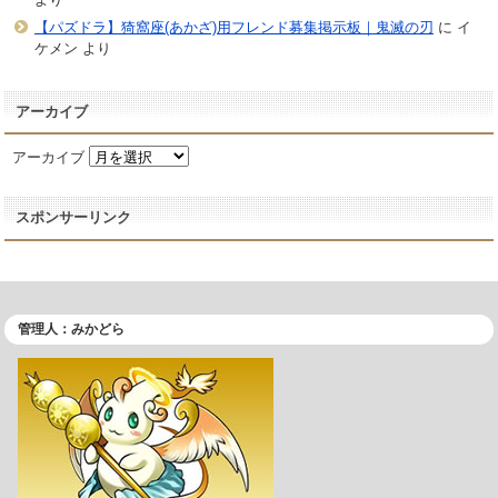
【パズドラ】猗窩座(あかざ)用フレンド募集掲示板｜鬼滅の刃
に
イ
ケメン
より
アーカイブ
アーカイブ
スポンサーリンク
管理人：みかどら