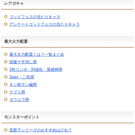
レアガチャ
ゴッドフェスの当たりキャラ
アンケートゴッドフェスの当たりキャラ
最大火力配置
最大火力配置とは？一覧まとめ
回復十字消し用
2色コンボ・列強化・英雄神用
2way・二色用
キン肉マン編用
ケプリ用
ヨウユウ用
モンスターポイント
四君子シリーズのおすすめはどれ？