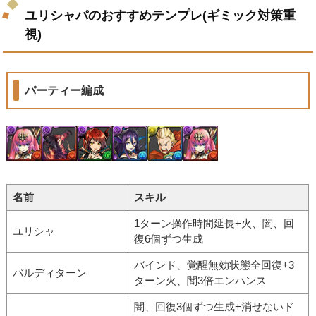
ユリシャパのおすすめテンプレ(ギミック対策重
視)
パーティー編成
名前
スキル
1ターン操作時間延長+火、闇、回
ユリシャ
復6個ずつ生成
バインド、覚醒無効状態全回復+3
バルディターン
ターン火、闇3倍エンハンス
闇、回復3個ずつ生成+消せないド