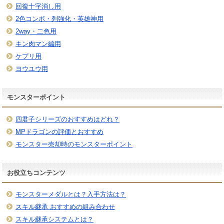
回復十字消し用
2色コンボ・列強化・英雄神用
2way・二色用
キン肉マン編用
ケプリ用
ヨウユウ用
モンスターポイント
四君子シリーズのおすすめはどれ？
MPドラゴンの評価とおすすめ
モンスター売却時のモンスターポイント
お役立ちコンテンツ
モンスターメダルとは？入手方法は？
スキル継承 おすすめの組み合わせ
スキル継承システムとは？