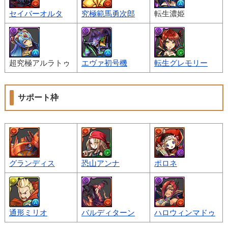
セイバーオルタ
究極範馬勇次郎
転生濃姫
超究極アルラトゥ
エヴァ初号機
転生グレモリー
サポート枠
グランディス
恐山アンナ
ポロネ
通形ミリオ
バルディターン
ハロウィンマドゥ