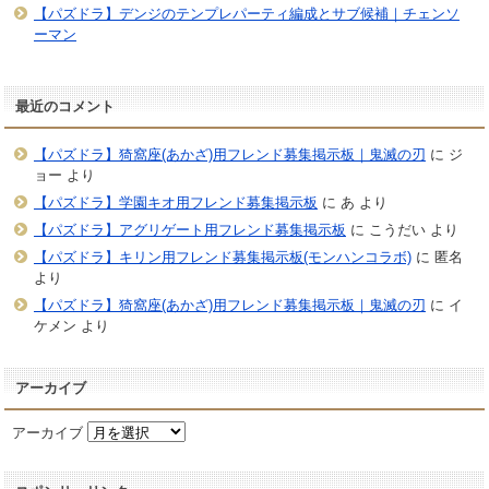
【パズドラ】デンジのテンプレパーティ編成とサブ候補｜チェンソ
ーマン
最近のコメント
【パズドラ】猗窩座(あかざ)用フレンド募集掲示板｜鬼滅の刃
に
ジ
ョー
より
【パズドラ】学園キオ用フレンド募集掲示板
に
あ
より
【パズドラ】アグリゲート用フレンド募集掲示板
に
こうだい
より
【パズドラ】キリン用フレンド募集掲示板(モンハンコラボ)
に
匿名
より
【パズドラ】猗窩座(あかざ)用フレンド募集掲示板｜鬼滅の刃
に
イ
ケメン
より
アーカイブ
アーカイブ