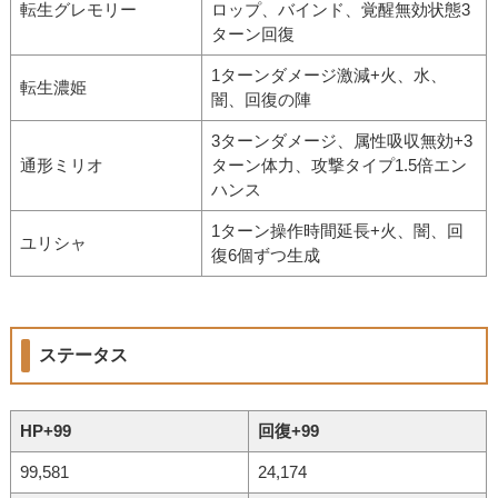
転生グレモリー
ロップ、バインド、覚醒無効状態3
ターン回復
1ターンダメージ激減+火、水、
転生濃姫
闇、回復の陣
3ターンダメージ、属性吸収無効+3
通形ミリオ
ターン体力、攻撃タイプ1.5倍エン
ハンス
1ターン操作時間延長+火、闇、回
ユリシャ
復6個ずつ生成
ステータス
HP+99
回復+99
99,581
24,174