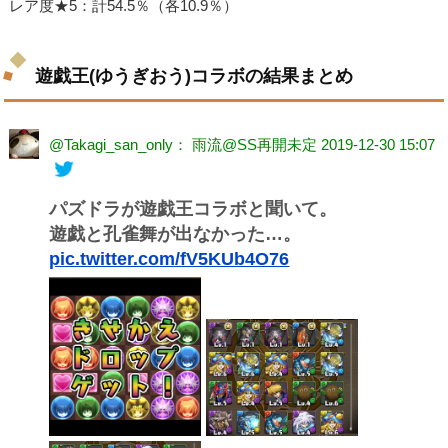
レア度★5：計54.5％（各10.9％）
遊戯王(ゆうぎおう)コラボの結果まとめ
@Takagi_san_only： 雨流@SS再開未定
2019-12-30 15:07
パズドラが遊戯王コラボと聞いて。
遊戯と孔雀舞が出なかった…。
pic.twitter.com/fV5KUb4O76