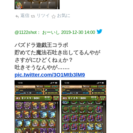
返信
リツイ
お気に
@1122shot： おーいし
2019-12-30 14:00
パズドラ遊戯王コラボ
貯めてた魔法石吐き出してるんやが
さすがにひどくねぇか？
吐きそうなんやが…….
pic.twitter.com/3O1Mtb3lM9