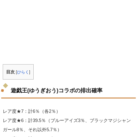
目次
[
ひらく
]
遊戯王(ゆうぎおう)コラボの排出確率
レア度★7：計6％（各2％）
レア度★6：計39.5％（ブルーアイズ3％、ブラックマジシャン
ガール8％、それ以外5.7％）