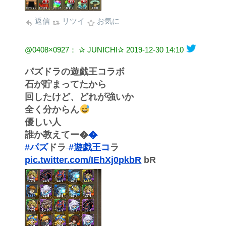
返信
リツイ
お気に
@0408×0927： ✰ JUNICHI✰
2019-12-30 14:10
パズドラの遊戯王コラボ
石が貯まってたから
回したけど、どれが強いか
全く分からん
優しい人
誰か教えてー�
�
#パズ
ドラ
#遊戯王コ
ラ
pic.twitter.com/IEhXj0pkbR
bR