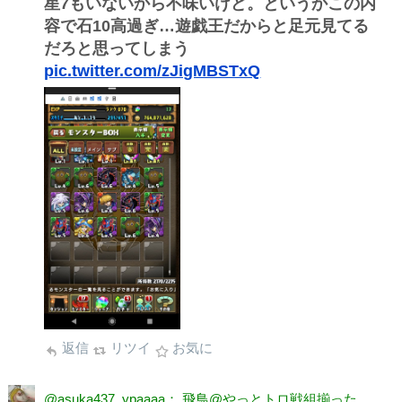
星7もいないから不味いけど。というかこの内
容で石10高過ぎ…遊戯王だからと足元見てる
だろと思ってしまう
pic.twitter.com/zJigMBSTxQ
返信
リツイ
お気に
@asuka437_ypaaaa： 飛鳥@やっとトロ戦組揃った