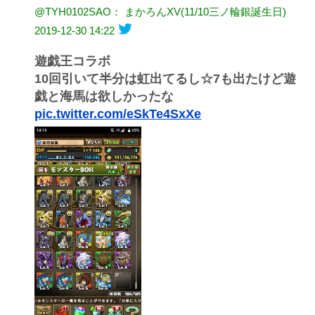
@TYH0102SAO： まかろんXV(11/10三ノ輪銀誕生日)
2019-12-30 14:22
遊戯王コラボ
10回引いて半分は虹出てるし☆7も出たけど遊
戯と海馬は欲しかったな
pic.twitter.com/eSkTe4SxXe