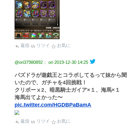
返信
リツイ
お気に
@ori37980892： ori
2019-12-30 14:25
パズドラが遊戯王とコラボしてるって妹から聞
いたので、ガチャを4回挑戦！
クリボーⅹ2、暗黒騎士ガイア×１、海馬×１
海馬出てよかった〜
pic.twitter.com/HGDBPaBamA
返信
リツイ
お気に