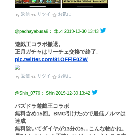
返信
リツイ
お気に
@padhayabusa8： 隼⊿
2019-12-30 13:43
遊戯王コラボ撤退。
正月ガチャはリーチェ交換で終了。
pic.twitter.com/81OFFiE0ZW
返信
リツイ
お気に
@Shin_0776： Shin
2019-12-30 13:42
パズドラ遊戯王コラボ
無料含め15回。BMG引けたので最低ノルマは
達成
無料除いてダイヤが13分の5…こんな物かね。