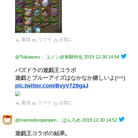
返信
リツイ
お気に
@Toikaworu： ユノン@単騎特化
2019-12-30 14:54
パズドラの遊戯王コラボ
遊戯とブルーアイズはなかなか嬉しいよ(^^)
pic.twitter.com/BvyV7Z8gaJ
返信
リツイ
お気に
@mamedoropenpen： ぱんろめ
2019-12-30 14:52
遊戯王コラボの結果。