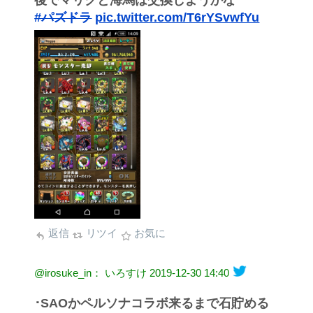
後でマリクと海馬は交換しようかな
#パズドラ
pic.twitter.com/T6rYSvwfYu
返信
リツイ
お気に
@irosuke_in： いろすけ
2019-12-30 14:40
･SAOかペルソナコラボ来るまで石貯める