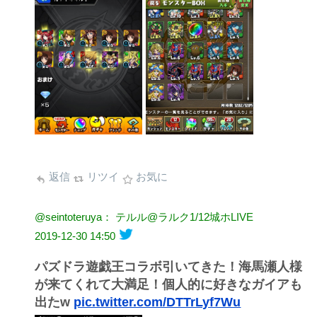
返信
リツイ
お気に
@seintoteruya： テルル@ラルク1/12城ホLIVE
2019-12-30 14:50
パズドラ遊戯王コラボ引いてきた！海馬瀬人様
が来てくれて大満足！個人的に好きなガイアも
出たw
pic.twitter.com/DTTrLyf7Wu