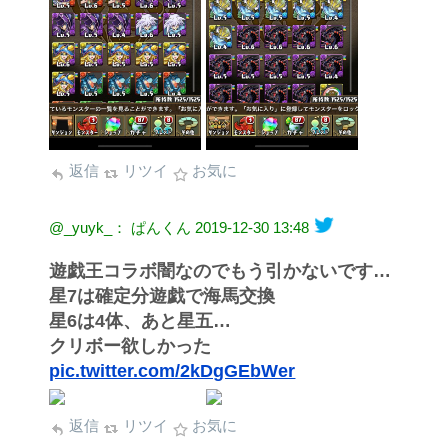
返信
リツイ
お気に
@_yuyk_： ぱんくん
2019-12-30 13:48
遊戯王コラボ闇なのでもう引かないです…
星7は確定分遊戯で海馬交換
星6は4体、あと星五…
クリボー欲しかった
pic.twitter.com/2kDgGEbWer
返信
リツイ
お気に