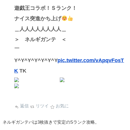
遊戯王コラボ！Ｓランク！
ナイス突進かち上げ
＿人人人人人人人人＿
＞ ネルギガンテ ＜
￣
Y^Y^Y^Y^Y^Y^Y
pic.twitter.com/vApqvFosT
K
TK
返信
リツイ
お気に
ネルギガンテパは3枚抜きで安定のSランク攻略。