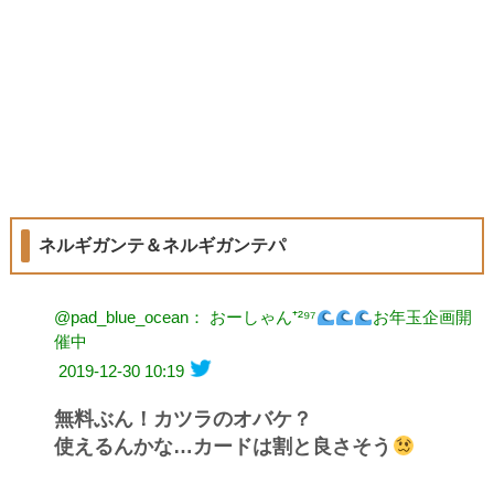
ネルギガンテ＆ネルギガンテパ
@pad_blue_ocean： おーしゃん⁺²⁹⁷
お年玉企画開
催中
2019-12-30 10:19
無料ぶん！カツラのオバケ？
使えるんかな…カードは割と良さそう