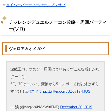
⇒
セイバーパーティーのテンプレサブ
チャレンジデュエルノーコン攻略・周回パーティ
ー(ソロ)
ヴェロア＆オメガパ
遊戯王コラボのソロ周回はとりあえずこんな感じかな
(*´ー｀*)
6F、7Fはエンハ、変換から5コンボ、それ以外はずら
すだけ！
#パズドラ
pic.twitter.com/UZcyT7RJUS
— 涙 (@snqkvXhMaWuIFNF)
December 30, 2019