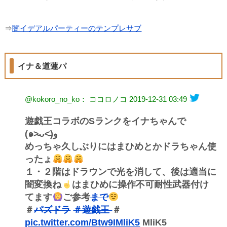
⇒
闇イデアルパーティーのテンプレサブ
イナ＆道蓮パ
@kokoro_no_ko： ココロノコ
2019-12-31 03:49
遊戯王コラボのSランクをイナちゃんで
(๑˃̵ᴗ˂̵)و
めっちゃ久しぶりにはまひめとかドラちゃん使
ったょ
１・２階はドラウンで光を消して、後は適当に
闇変換ね
はまひめに操作不可耐性武器付け
てます
ご参考
まで
＃
パズドラ
＃遊戯王
＃
pic.twitter.com/Btw9IMliK5
MliK5