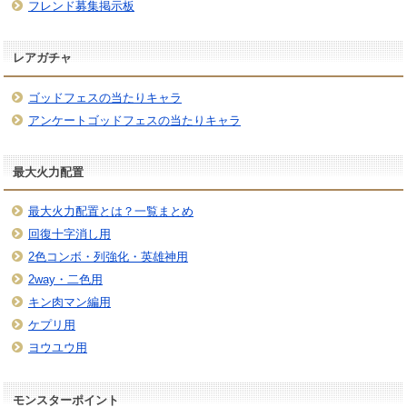
フレンド募集掲示板
レアガチャ
ゴッドフェスの当たりキャラ
アンケートゴッドフェスの当たりキャラ
最大火力配置
最大火力配置とは？一覧まとめ
回復十字消し用
2色コンボ・列強化・英雄神用
2way・二色用
キン肉マン編用
ケプリ用
ヨウユウ用
モンスターポイント