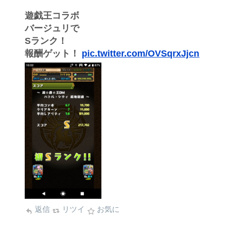
遊戯王コラボ
バージュリで
Sランク！
報酬ゲット！
pic.twitter.com/OVSqrxJjcn
返信
リツイ
お気に