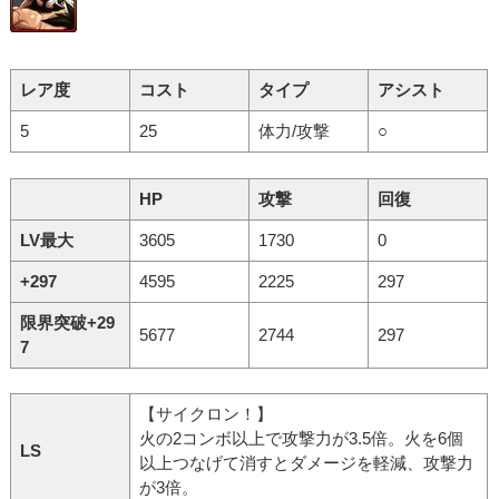
レア度
コスト
タイプ
アシスト
5
25
体力/攻撃
○
HP
攻撃
回復
LV最大
3605
1730
0
+297
4595
2225
297
限界突破+29
5677
2744
297
7
【サイクロン！】
火の2コンボ以上で攻撃力が3.5倍。火を6個
LS
以上つなげて消すとダメージを軽減、攻撃力
が3倍。