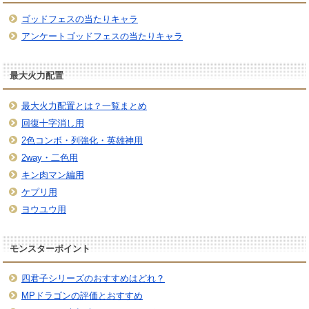
ゴッドフェスの当たりキャラ
アンケートゴッドフェスの当たりキャラ
最大火力配置
最大火力配置とは？一覧まとめ
回復十字消し用
2色コンボ・列強化・英雄神用
2way・二色用
キン肉マン編用
ケプリ用
ヨウユウ用
モンスターポイント
四君子シリーズのおすすめはどれ？
MPドラゴンの評価とおすすめ