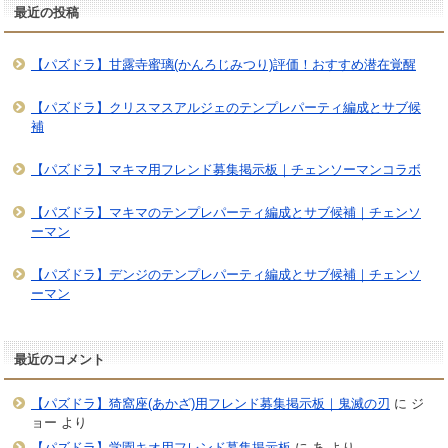
最近の投稿
【パズドラ】甘露寺蜜璃(かんろじみつり)評価！おすすめ潜在覚醒
【パズドラ】クリスマスアルジェのテンプレパーティ編成とサブ候
補
【パズドラ】マキマ用フレンド募集掲示板｜チェンソーマンコラボ
【パズドラ】マキマのテンプレパーティ編成とサブ候補｜チェンソ
ーマン
【パズドラ】デンジのテンプレパーティ編成とサブ候補｜チェンソ
ーマン
最近のコメント
【パズドラ】猗窩座(あかざ)用フレンド募集掲示板｜鬼滅の刃
に
ジ
ョー
より
【パズドラ】学園キオ用フレンド募集掲示板
に
あ
より