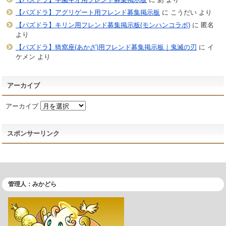
【パズドラ】アグリゲート用フレンド募集掲示板
に
こうだい
より
【パズドラ】キリン用フレンド募集掲示板(モンハンコラボ)
に
匿名
より
【パズドラ】猗窩座(あかざ)用フレンド募集掲示板｜鬼滅の刃
に
イ
ケメン
より
アーカイブ
アーカイブ
スポンサーリンク
管理人：みかどら