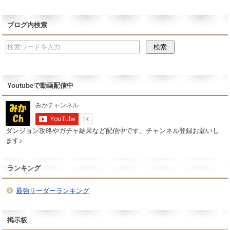
ブログ内検索
Youtubeで動画配信中
ダンジョン攻略やガチャ結果など配信中です。チャンネル登録お願いし
ます♪
ランキング
最強リーダーランキング
掲示板