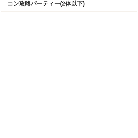
コン攻略パーティー(2体以下)