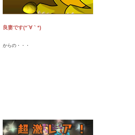
良妻です(*´∀｀*)
からの・・・