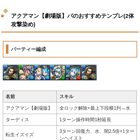
アクアマン【劇場版】パのおすすめテンプレ(2体
攻撃染め)
パーティー編成
名前
スキル
アクアマン【劇場版】
全ロック解除+最上下段横1列→水
ターディス
1ターン操作時間1秒延長
3ターン回復力、水、闇2.5倍+1ター
転生イズイズ
ンヘイスト