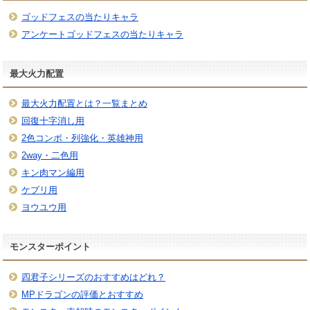
ゴッドフェスの当たりキャラ
アンケートゴッドフェスの当たりキャラ
最大火力配置
最大火力配置とは？一覧まとめ
回復十字消し用
2色コンボ・列強化・英雄神用
2way・二色用
キン肉マン編用
ケプリ用
ヨウユウ用
モンスターポイント
四君子シリーズのおすすめはどれ？
MPドラゴンの評価とおすすめ