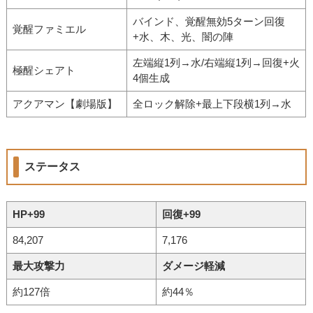
バインド、覚醒無効5ターン回復
覚醒ファミエル
+水、木、光、闇の陣
左端縦1列→水/右端縦1列→回復+火
極醒シェアト
4個生成
アクアマン【劇場版】
全ロック解除+最上下段横1列→水
ステータス
HP+99
回復+99
84,207
7,176
最大攻撃力
ダメージ軽減
約127倍
約44％