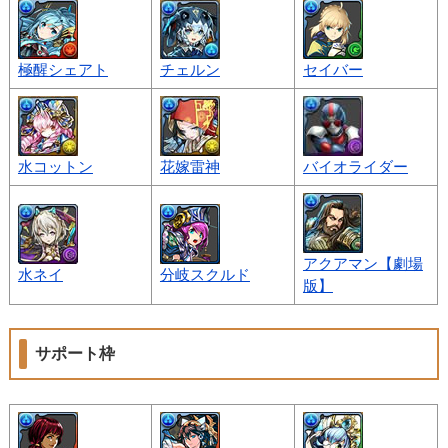
極醒シェアト
チェルン
セイバー
水コットン
花嫁雷神
バイオライダー
アクアマン【劇場
水ネイ
分岐スクルド
版】
サポート枠