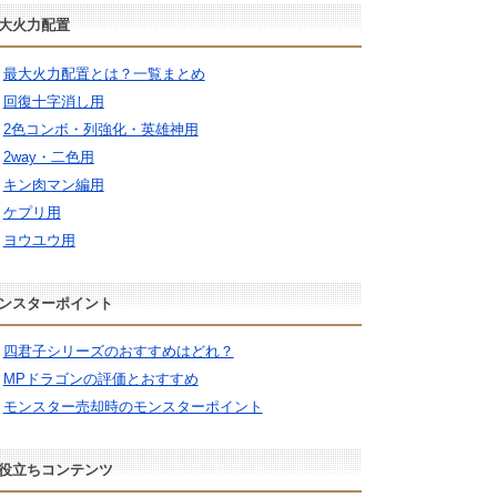
大火力配置
最大火力配置とは？一覧まとめ
回復十字消し用
2色コンボ・列強化・英雄神用
2way・二色用
キン肉マン編用
ケプリ用
ヨウユウ用
ンスターポイント
四君子シリーズのおすすめはどれ？
MPドラゴンの評価とおすすめ
モンスター売却時のモンスターポイント
役立ちコンテンツ