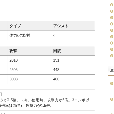
タイプ
アシスト
体力/攻撃/神
○
攻撃
回復
2010
151
2505
448
最
3008
486
】
タが1.5倍。スキル使用時、攻撃力が5倍。3コンボ以
倍率は25％)、攻撃力が1.5倍。