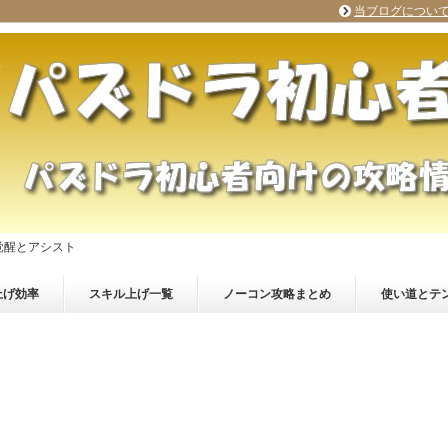
当ブログについ
覚醒とアシスト
上げ効率
スキル上げ一覧
ノーコン攻略まとめ
使い道とテ