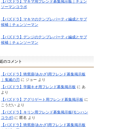
【パズドラ】マキマ用フレンド募集掲示板｜チェン
ソーマンコラボ
【パズドラ】マキマのテンプレパーティ編成とサブ
候補｜チェンソーマン
【パズドラ】デンジのテンプレパーティ編成とサブ
候補｜チェンソーマン
近のコメント
【パズドラ】猗窩座(あかざ)用フレンド募集掲示板
｜鬼滅の刃
に
ジョー
より
【パズドラ】学園キオ用フレンド募集掲示板
に
あ
より
【パズドラ】アグリゲート用フレンド募集掲示板
に
こうだい
より
【パズドラ】キリン用フレンド募集掲示板(モンハン
コラボ)
に
匿名
より
【パズドラ】猗窩座(あかざ)用フレンド募集掲示板