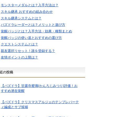
モンスターメダルとは？入手方法は？
スキル継承 おすすめの組み合わせ
スキル継承システムとは？
パズドラレーダーとは？メリットと遊び方
覚醒バッジとは？入手方法・効果・種類まとめ
覚醒バッジの使い道とおすすめの選び方
クエストシステムとは？
親友選択リセット！誰を登録する？
友情ポイントの上限は？
近の投稿
【パズドラ】甘露寺蜜璃(かんろじみつり)評価！お
すすめ潜在覚醒
【パズドラ】クリスマスアルジェのテンプレパーテ
ィ編成とサブ候補