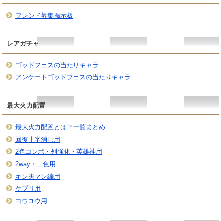
フレンド募集掲示板
レアガチャ
ゴッドフェスの当たりキャラ
アンケートゴッドフェスの当たりキャラ
最大火力配置
最大火力配置とは？一覧まとめ
回復十字消し用
2色コンボ・列強化・英雄神用
2way・二色用
キン肉マン編用
ケプリ用
ヨウユウ用