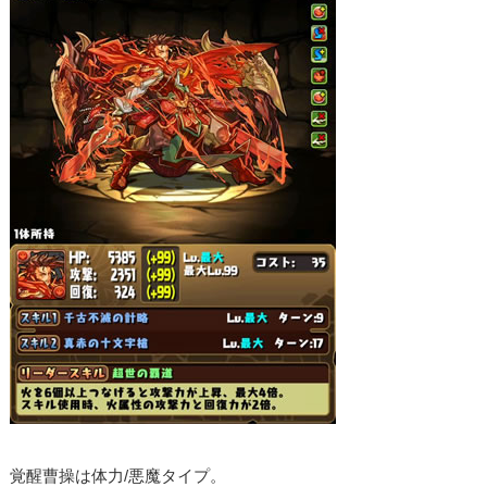
覚醒曹操は体力/悪魔タイプ。