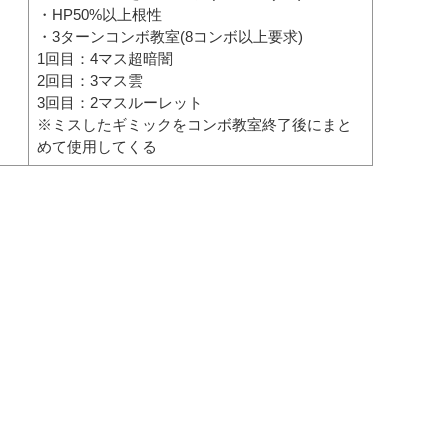
・HP50%以上根性
・3ターンコンボ教室(8コンボ以上要求)
1回目：4マス超暗闇
2回目：3マス雲
3回目：2マスルーレット
※ミスしたギミックをコンボ教室終了後にまと
めて使用してくる