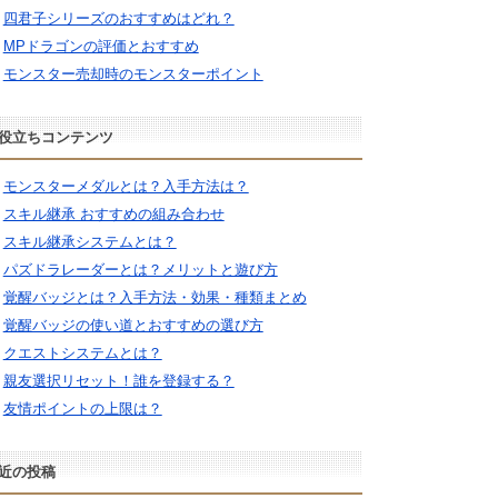
四君子シリーズのおすすめはどれ？
MPドラゴンの評価とおすすめ
モンスター売却時のモンスターポイント
役立ちコンテンツ
モンスターメダルとは？入手方法は？
スキル継承 おすすめの組み合わせ
スキル継承システムとは？
パズドラレーダーとは？メリットと遊び方
覚醒バッジとは？入手方法・効果・種類まとめ
覚醒バッジの使い道とおすすめの選び方
クエストシステムとは？
親友選択リセット！誰を登録する？
友情ポイントの上限は？
近の投稿