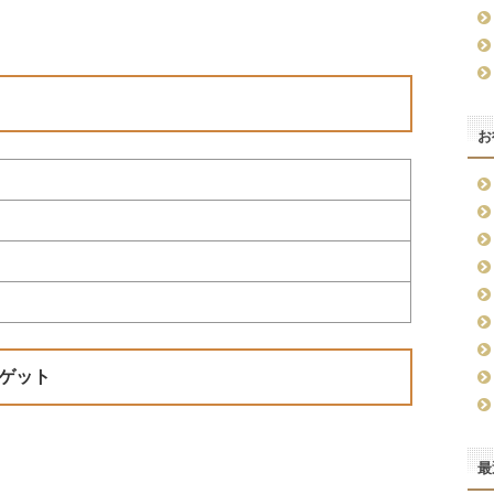
お
ゲット
最