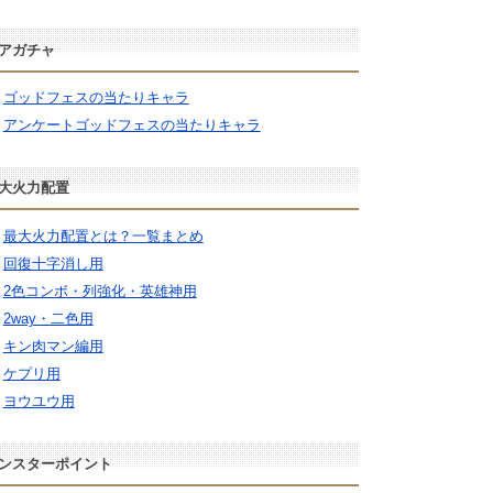
アガチャ
ゴッドフェスの当たりキャラ
アンケートゴッドフェスの当たりキャラ
大火力配置
最大火力配置とは？一覧まとめ
回復十字消し用
2色コンボ・列強化・英雄神用
2way・二色用
キン肉マン編用
ケプリ用
ヨウユウ用
ンスターポイント