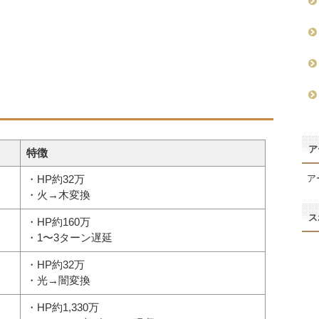
ア
特徴
・HP約32万
ア
・火→木変換
ス
・HP約160万
・1〜3ターン遅延
・HP約32万
・光→闇変換
・HP約1,330万