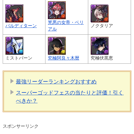
兇悪の女帝・ベリ
バルディターン
ノクタリア
アル
ミストバーン
究極阿良々木暦
究極伏黒恵
最強リーダーランキングおすすめ
スーパーゴッドフェスの当たりと評価！引く
べきか？
スポンサーリンク