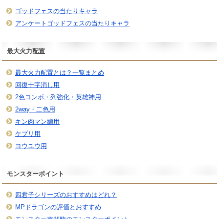
ゴッドフェスの当たりキャラ
アンケートゴッドフェスの当たりキャラ
最大火力配置
最大火力配置とは？一覧まとめ
回復十字消し用
2色コンボ・列強化・英雄神用
2way・二色用
キン肉マン編用
ケプリ用
ヨウユウ用
モンスターポイント
四君子シリーズのおすすめはどれ？
MPドラゴンの評価とおすすめ