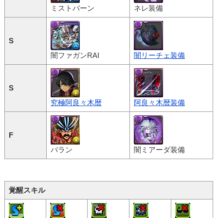
ミストバーン
ネレ装備
S
闇ファガンRAI
闇リーチェ装備
S
究極阿良々木暦
阿良々木暦装備
F
バラン
闇ミアーダ装備
覚醒スキル