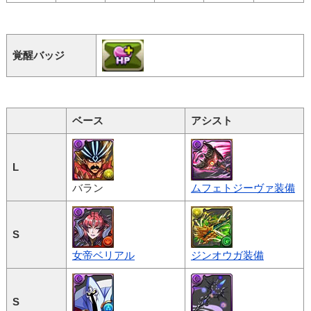
覚醒バッジ
ベース
アシスト
L
バラン
ムフェトジーヴァ装備
S
女帝ベリアル
ジンオウガ装備
S