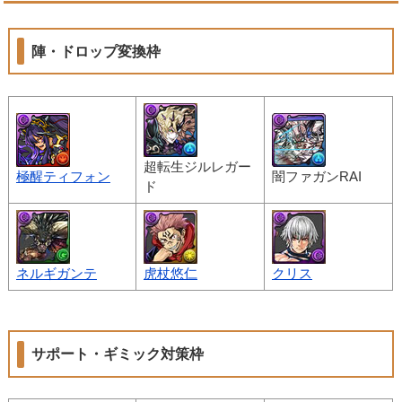
陣・ドロップ変換枠
超転生ジルレガー
極醒ティフォン
闇ファガンRAI
ド
ネルギガンテ
虎杖悠仁
クリス
サポート・ギミック対策枠