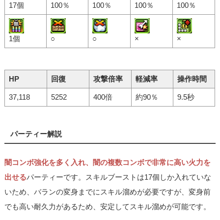
17個
100％
100％
100％
100％
1個
○
○
×
×
HP
回復
攻撃倍率
軽減率
操作時間
37,118
5252
400倍
約90％
9.5秒
パーティー解説
闇コンボ強化を多く入れ、闇の複数コンボで非常に高い火力を
出せる
パーティーです。スキルブーストは17個しか入れていな
いため、バランの変身までにスキル溜めが必要ですが、変身前
でも高い耐久力があるため、安定してスキル溜めが可能です。