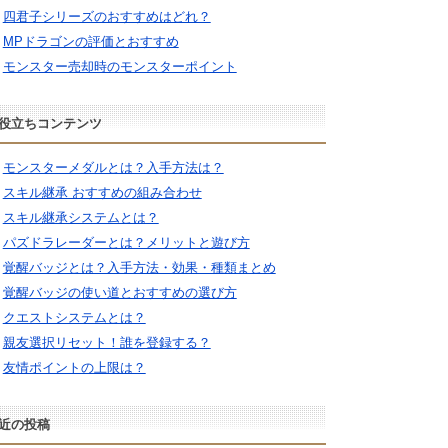
四君子シリーズのおすすめはどれ？
MPドラゴンの評価とおすすめ
モンスター売却時のモンスターポイント
役立ちコンテンツ
モンスターメダルとは？入手方法は？
スキル継承 おすすめの組み合わせ
スキル継承システムとは？
パズドラレーダーとは？メリットと遊び方
覚醒バッジとは？入手方法・効果・種類まとめ
覚醒バッジの使い道とおすすめの選び方
クエストシステムとは？
親友選択リセット！誰を登録する？
友情ポイントの上限は？
近の投稿