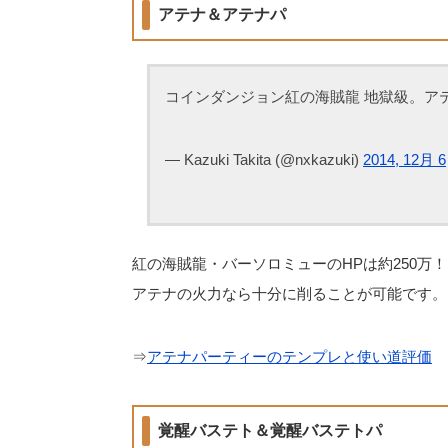
アテナ＆アテナパ
コインダンジョン紅の海賊龍 地獄級。ア
— Kazuki Takita (@nxkazuki)
2014, 12月 6
紅の海賊龍・バーソロミューのHPは約250万！
アテナの火力なら十分に削ることが可能です。
⇒
アテナパーティーのテンプレと使い道評価
覚醒バステト＆覚醒バステトパ