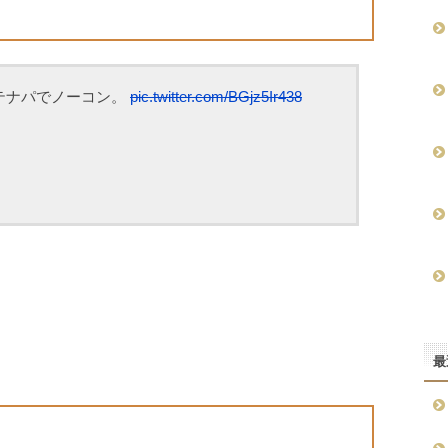
テナパでノーコン。
pic.twitter.com/BGjz5Ir438
最