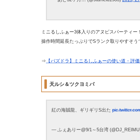
ミニるしふぁー3体入りのアヌビスパーティー
操作時間延長たっぷりでSランク取りやすそう
⇒
【パズドラ】ミニるしふぁーの使い道・評価
天ルシ＆ツクヨミパ
紅の海賊龍、ギリギリS出た
pic.twitter.
— ふぇありー@9/1～5台湾 (@DJ_REIMU