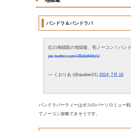
地獄級
パンドラ＆パンドラパ
紅の海賊龍の地獄級、初ノーコン！パンドラは
pic.twitter.com/JBdstMtIzU
— くおりあ (@qualian21)
2014, 7月 16
パンドラパーティーはボスのバーソロミュー戦
てノーコン攻略できそうです。