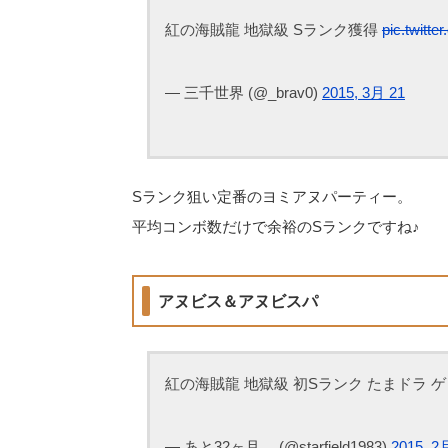
紅の海賊龍 地獄級 Sランク獲得
pic.twitt
— 三千世界 (@_brav0)
2015, 3月 21
Sランク狙い定番のヨミアヌパーティー。
平均コンボ数だけで余裕のSランクですね♪
アヌビス＆アヌビスパ
紅の海賊龍 地獄級 初Sランク たまドラ 
— あと32ヶ月… (@starfield1983)
2015, 2