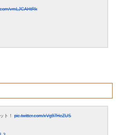
er.com/vmLJCAHtRk
ゲット！
pic.twitter.com/xVg97HeZUS
月 3