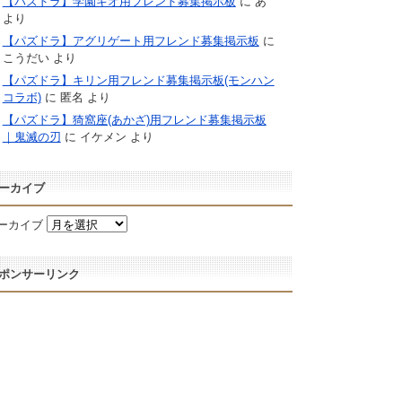
【パズドラ】学園キオ用フレンド募集掲示板
に
あ
より
【パズドラ】アグリゲート用フレンド募集掲示板
に
こうだい
より
【パズドラ】キリン用フレンド募集掲示板(モンハン
コラボ)
に
匿名
より
【パズドラ】猗窩座(あかざ)用フレンド募集掲示板
｜鬼滅の刃
に
イケメン
より
ーカイブ
ーカイブ
ポンサーリンク