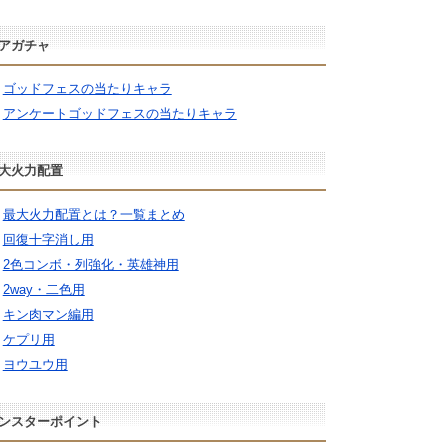
アガチャ
ゴッドフェスの当たりキャラ
アンケートゴッドフェスの当たりキャラ
大火力配置
最大火力配置とは？一覧まとめ
回復十字消し用
2色コンボ・列強化・英雄神用
2way・二色用
キン肉マン編用
ケプリ用
ヨウユウ用
ンスターポイント