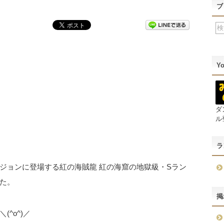
ブ
Y
ダ
ル
ラ
ジョンに登場する紅の海賊龍 紅の海窟の地獄級・Sラン
た。
掲
^o^)／