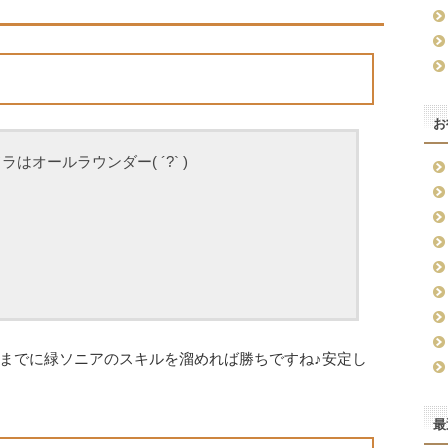
お
オールラウンダー( ´?` )
までに緑ソニアのスキルを溜めれば勝ちですね♪安定し
最