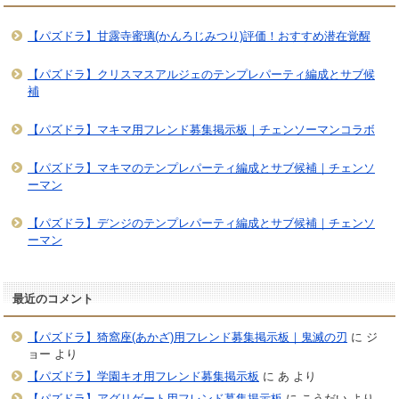
【パズドラ】甘露寺蜜璃(かんろじみつり)評価！おすすめ潜在覚醒
【パズドラ】クリスマスアルジェのテンプレパーティ編成とサブ候
補
【パズドラ】マキマ用フレンド募集掲示板｜チェンソーマンコラボ
【パズドラ】マキマのテンプレパーティ編成とサブ候補｜チェンソ
ーマン
【パズドラ】デンジのテンプレパーティ編成とサブ候補｜チェンソ
ーマン
最近のコメント
【パズドラ】猗窩座(あかざ)用フレンド募集掲示板｜鬼滅の刃
に
ジ
ョー
より
【パズドラ】学園キオ用フレンド募集掲示板
に
あ
より
【パズドラ】アグリゲート用フレンド募集掲示板
に
こうだい
より