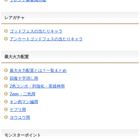
レアガチャ
ゴッドフェスの当たりキャラ
アンケートゴッドフェスの当たりキャラ
最大火力配置
最大火力配置とは？一覧まとめ
回復十字消し用
2色コンボ・列強化・英雄神用
2way・二色用
キン肉マン編用
ケプリ用
ヨウユウ用
モンスターポイント