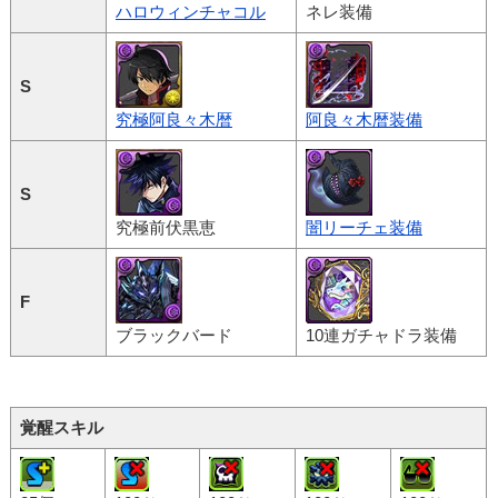
ハロウィンチャコル
ネレ装備
S
究極阿良々木暦
阿良々木暦装備
S
究極前伏黒恵
闇リーチェ装備
F
ブラックバード
10連ガチャドラ装備
覚醒スキル