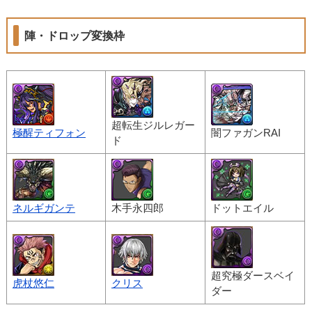
陣・ドロップ変換枠
超転生ジルレガー
極醒ティフォン
闇ファガンRAI
ド
ネルギガンテ
木手永四郎
ドットエイル
超究極ダースベイ
虎杖悠仁
クリス
ダー