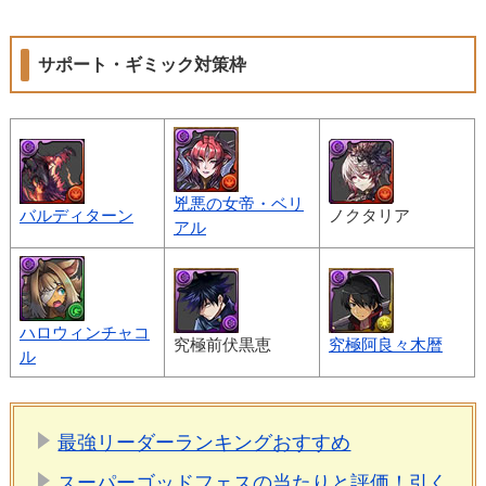
サポート・ギミック対策枠
兇悪の女帝・ベリ
バルディターン
ノクタリア
アル
ハロウィンチャコ
究極前伏黒恵
究極阿良々木暦
ル
最強リーダーランキングおすすめ
スーパーゴッドフェスの当たりと評価！引く