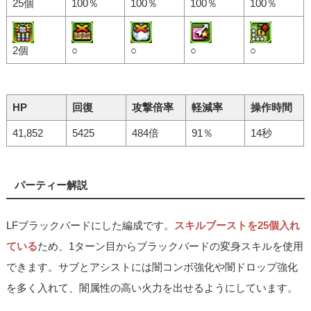
25個
100％
100％
100％
100％
2個
○
○
○
○
HP
回復
攻撃倍率
軽減率
操作時間
41,852
5425
484倍
91％
14秒
パーティー解説
LFブラックバードにした編成です。
スキルブーストを25個入れ
ている
ため、1ターン目からブラックバードの変身スキルを使用
できます。サブとアシストには闇コンボ強化や闇ドロップ強化
を多く入れて、闇属性の高い火力を出せるようにしています。