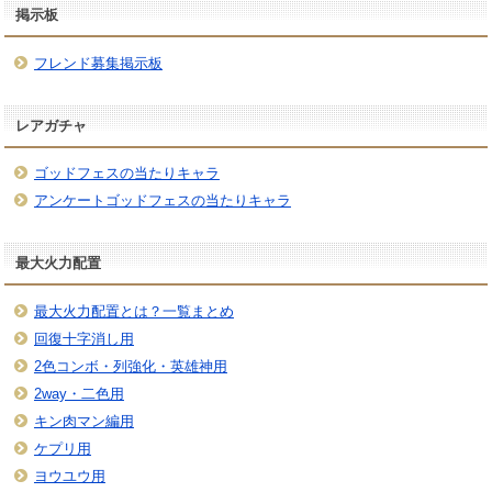
掲示板
フレンド募集掲示板
レアガチャ
ゴッドフェスの当たりキャラ
アンケートゴッドフェスの当たりキャラ
最大火力配置
最大火力配置とは？一覧まとめ
回復十字消し用
2色コンボ・列強化・英雄神用
2way・二色用
キン肉マン編用
ケプリ用
ヨウユウ用