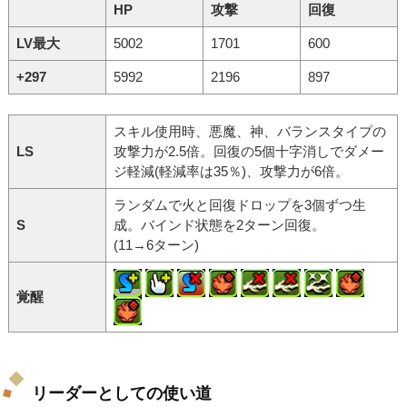
HP
攻撃
回復
LV最大
5002
1701
600
+297
5992
2196
897
スキル使用時、悪魔、神、バランスタイプの
LS
攻撃力が2.5倍。回復の5個十字消しでダメー
ジ軽減(軽減率は35％)、攻撃力が6倍。
ランダムで火と回復ドロップを3個ずつ生
S
成。バインド状態を2ターン回復。
(11→6ターン)
覚醒
リーダーとしての使い道