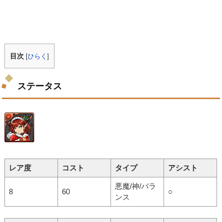
目次
[
ひらく
]
ステータス
レア度
コスト
タイプ
アシスト
悪魔/神/バラ
8
60
○
ンス