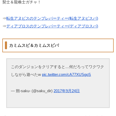
契士＆龍喚士ガチャ！
⇒
転生アヌビスのテンプレパーティー(転生アヌビスパ)
⇒
ディアブロスのテンプレパーティー(ディアブロスパ)
カミムスビ＆カミムスビパ
このダンジョンをクリアすると…何だろってワクワク
しながら遊べたw
pic.twitter.com/cA77XUSgoS
— 朔-saku- (@saku_dir)
2017年9月24日