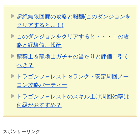
超絶無限回廊の攻略と報酬(このダンジョンを
クリアすると…！)
このダンジョンをクリアすると・・・！の攻
略と経験値、報酬
龍契士＆龍喚士ガチャの当たりと評価！引く
べき？
ドラゴンフォレスト Sランク・安定周回ノー
コン攻略パーティー
ドラゴンフォレストのスキル上げ周回効率は
何級がおすすめ？
スポンサーリンク