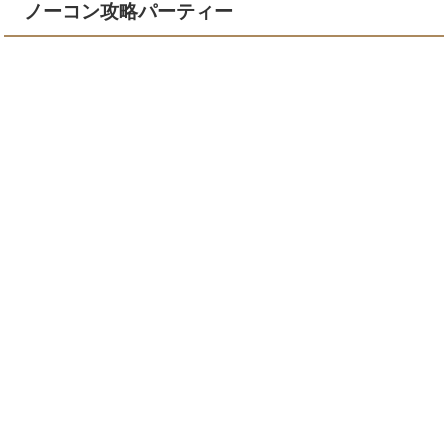
ノーコン攻略パーティー