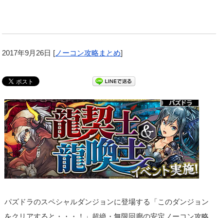
2017年9月26日
[
ノーコン攻略まとめ
]
パズドラのスペシャルダンジョンに登場する「このダンジョン
をクリアすると・・・！」超絶・無限回廊の安定ノーコン攻略