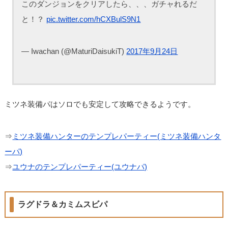
このダンジョンをクリアしたら、、、ガチャれるだ
と！？
pic.twitter.com/hCXBulS9N1
— Iwachan (@MaturiDaisukiT)
2017年9月24日
ミツネ装備パはソロでも安定して攻略できるようです。
⇒
ミツネ装備ハンターのテンプレパーティー(ミツネ装備ハンタ
ーパ)
⇒
ユウナのテンプレパーティー(ユウナパ)
ラグドラ＆カミムスビパ