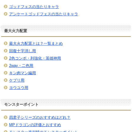
ゴッドフェスの当たりキャラ
アンケートゴッドフェスの当たりキャラ
最大火力配置
最大火力配置とは？一覧まとめ
回復十字消し用
2色コンボ・列強化・英雄神用
2way・二色用
キン肉マン編用
ケプリ用
ヨウユウ用
モンスターポイント
四君子シリーズのおすすめはどれ？
MPドラゴンの評価とおすすめ