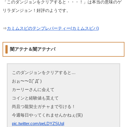
「このダンジョンをクリアすると・・・！」は本当の意味のゲ
リラダンジョン！好評のようです。
⇒
カミムスビのテンプレパーティー(カミムスビパ)
闇アテナ＆闇アテナパ
このダンジョンをクリアすると…
おぉ〜〜Σ(ﾟДﾟ)
カーリーさんに会えて
コインと経験値も貰えて
尚且つ龍契士ガチャまで引ける！
今週毎日やってくれませんかねぇ(笑)
pic.twitter.com/peLDYZSUql