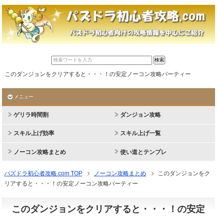
このダンジョンをクリアすると・・・！の安定ノーコン攻略パーティー
メニュー
ゲリラ時間割
ダンジョン攻略
スキル上げ効率
スキル上げ一覧
ノーコン攻略まとめ
使い道とテンプレ
パズドラ初心者攻略.com TOP
ノーコン攻略まとめ
このダンジョンをク
リアすると・・・！の安定ノーコン攻略パーティー
このダンジョンをクリアすると・・・！の安定