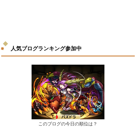
人気ブログランキング参加中
このブログの今日の順位は？