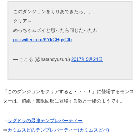
このダンジョンをくりあできたら、、、
クリア～
めっちゃムズイと思ったら同じだったわ
pic.twitter.com/KYkCHgyCfb
— ここる (@hatanoyuzuru)
2017年9月24日
「このダンジョンをクリアすると・・・！」に登場するモンス
ターは、超絶・無限回廊に登場する敵と一緒のようです。
⇒
ラグドラの最強テンプレパーティー
⇒
カミムスビのテンプレパーティー(カミムスビパ)