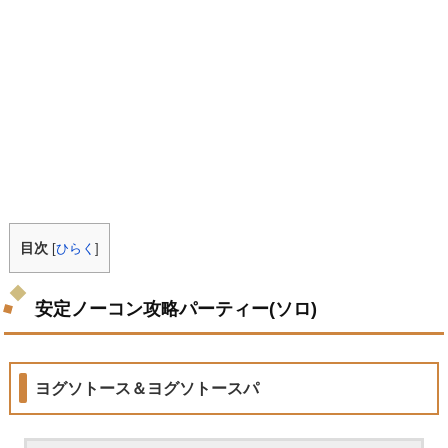
目次
[
ひらく
]
安定ノーコン攻略パーティー(ソロ)
ヨグソトース＆ヨグソトースパ