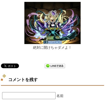
絶対に開けちゃダメよ！
コメントを残す
名前