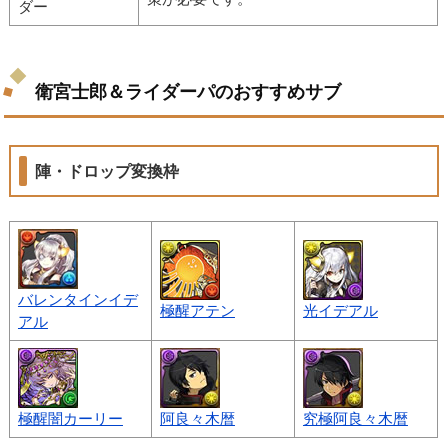
ダー
衛宮士郎＆ライダーパのおすすめサブ
陣・ドロップ変換枠
バレンタインイデ
極醒アテン
光イデアル
アル
極醒闇カーリー
阿良々木暦
究極阿良々木暦