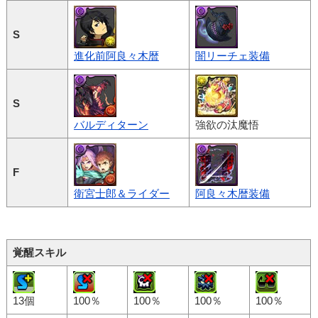
S
進化前阿良々木暦
闇リーチェ装備
S
バルディターン
強欲の汰魔悟
F
衛宮士郎＆ライダー
阿良々木暦装備
覚醒スキル
13個
100％
100％
100％
100％