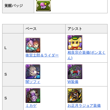
覚醒バッジ
ベース
アシスト
L
相良宗介装備(ボン太く
衛宮士郎＆ライダー
ん)
S
闇ソフィ
W装備
S
ミカゲ
お正月ラジョア装備