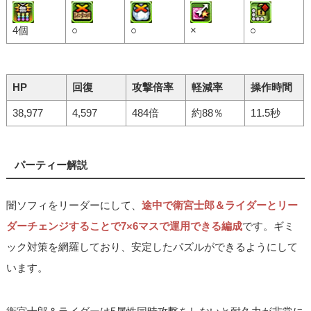
4個
○
○
×
○
HP
回復
攻撃倍率
軽減率
操作時間
38,977
4,597
484倍
約88％
11.5秒
パーティー解説
闇ソフィをリーダーにして、
途中で衛宮士郎＆ライダーとリー
ダーチェンジすることで7×6マスで運用できる編成
です。ギミ
ック対策を網羅しており、安定したパズルができるようにして
います。