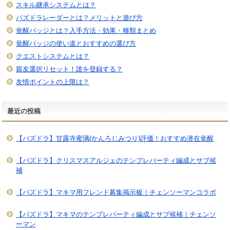
スキル継承システムとは？
パズドラレーダーとは？メリットと遊び方
覚醒バッジとは？入手方法・効果・種類まとめ
覚醒バッジの使い道とおすすめの選び方
クエストシステムとは？
親友選択リセット！誰を登録する？
友情ポイントの上限は？
最近の投稿
【パズドラ】甘露寺蜜璃(かんろじみつり)評価！おすすめ潜在覚醒
【パズドラ】クリスマスアルジェのテンプレパーティ編成とサブ候
補
【パズドラ】マキマ用フレンド募集掲示板｜チェンソーマンコラボ
【パズドラ】マキマのテンプレパーティ編成とサブ候補｜チェンソ
ーマン