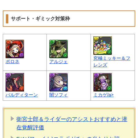
サポート・ギミック対策枠
究極ミッキー＆フ
ポロネ
アルジェ
レンズ
バルディターン
闇ソフィ
ミカゲ/a>
衛宮士郎＆ライダーのアシストおすすめと潜
在覚醒評価