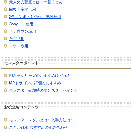
最大火力配置とは？一覧まとめ
回復十字消し用
2色コンボ・列強化・英雄神用
2way・二色用
キン肉マン編用
ケプリ用
ヨウユウ用
モンスターポイント
四君子シリーズのおすすめはどれ？
MPドラゴンの評価とおすすめ
モンスター売却時のモンスターポイント
お役立ちコンテンツ
モンスターメダルとは？入手方法は？
スキル継承 おすすめの組み合わせ