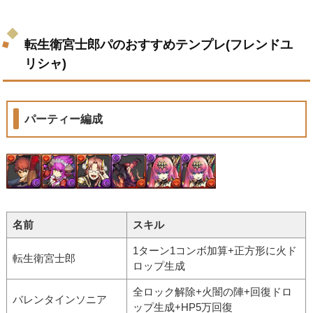
転生衛宮士郎パのおすすめテンプレ(フレンドユ
リシャ)
パーティー編成
名前
スキル
1ターン1コンボ加算+正方形に火ド
転生衛宮士郎
ロップ生成
全ロック解除+火闇の陣+回復ドロ
バレンタインソニア
ップ生成+HP5万回復