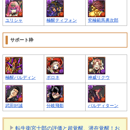
ユリシャ
極醒ティフォン
究極範馬勇次郎
サポート枠
極醒バルディン
ポロネ
神威リクウ
武田好誠
分岐飛影
バルディターン
転生衛宮士郎の評価と超覚醒、潜在覚醒！お