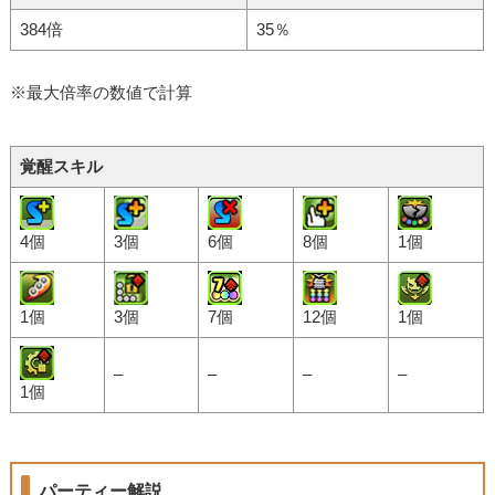
384倍
35％
※最大倍率の数値で計算
覚醒スキル
4個
3個
6個
8個
1個
1個
3個
7個
12個
1個
–
–
–
–
1個
パーティー解説