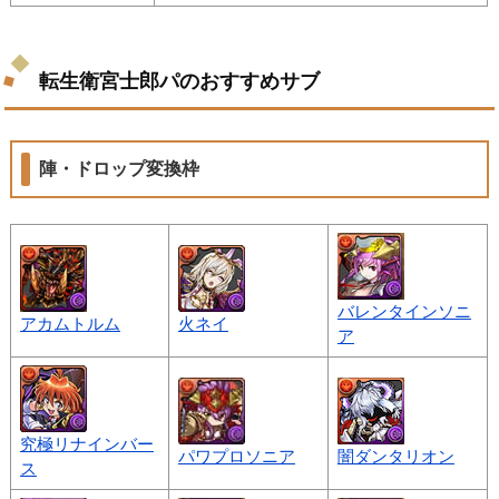
転生衛宮士郎パのおすすめサブ
陣・ドロップ変換枠
バレンタインソニ
アカムトルム
火ネイ
ア
究極リナインバー
パワプロソニア
闇ダンタリオン
ス