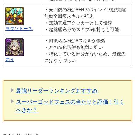
・光回復の2色陣+HP/バインド状態/覚醒
無効全回復スキルが強力
・無効貫通アタッカーとして優秀
ヨグソトース
・超覚醒込みでスキブ5個持ちも可能
・回復込み3色陣スキルが優秀
・どの進化形態も無難に強い
・特化している部分がないため、最優先
ネイ
にはなりづらい
最強リーダーランキングおすすめ
スーパーゴッドフェスの当たりと評価！引く
べきか？