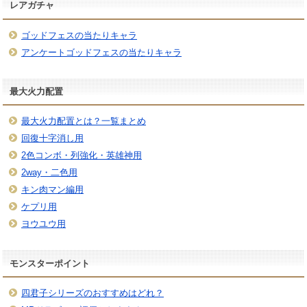
レアガチャ
ゴッドフェスの当たりキャラ
アンケートゴッドフェスの当たりキャラ
最大火力配置
最大火力配置とは？一覧まとめ
回復十字消し用
2色コンボ・列強化・英雄神用
2way・二色用
キン肉マン編用
ケプリ用
ヨウユウ用
モンスターポイント
四君子シリーズのおすすめはどれ？