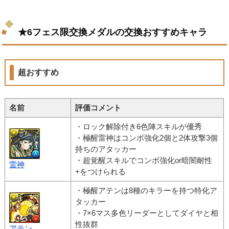
★6フェス限交換メダルの交換おすすめキャラ
超おすすめ
名前
評価コメント
・ロック解除付き6色陣スキルが優秀
・極醒雷神はコンボ強化2個と2体攻撃3個
持ちのアタッカー
・超覚醒スキルでコンボ強化or暗闇耐性
雷神
+をつけられる
・極醒アテンは8種のキラーを持つ特化ア
タッカー
・7×6マス多色リーダーとしてダイヤと相
性抜群
アテン