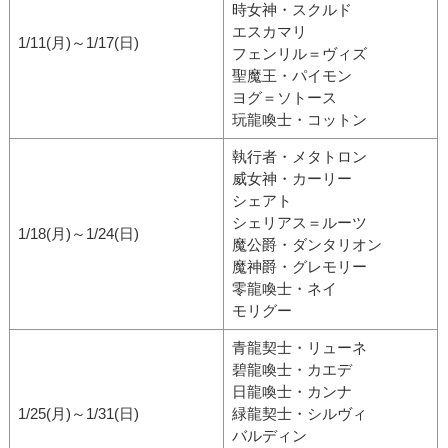
時女神・スクルド
エスカマリ
1/11(月)～1/17(日)
フェンリル＝ヴィズ
聖魔王・パイモン
ヨグ＝ソトース
玩龍喚士・コットン
執行者・メタトロン
威女神・カーリー
シェアト
シェリアス＝ルーツ
1/18(月)～1/24(日)
魔公爵・ダンタリオン
魔神爵・グレモリー
零龍喚士・ネイ
モリグー
青龍契士・リューネ
碧龍喚士・カエデ
日龍喚士・カンナ
1/25(月)～1/31(日)
緑龍契士・シルヴィ
バルディン