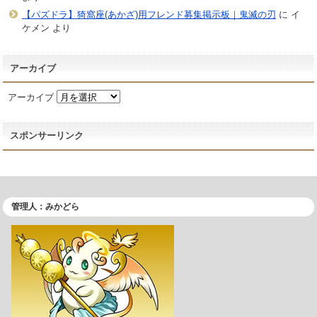
【パズドラ】猗窩座(あかざ)用フレンド募集掲示板｜鬼滅の刃
に
イ
ケメン
より
アーカイブ
アーカイブ
スポンサーリンク
管理人：みかどら