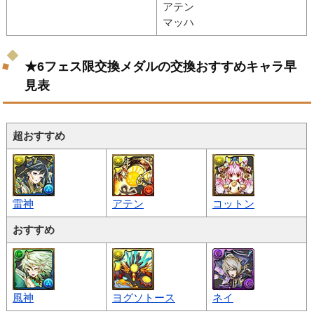
アテン
マッハ
★6フェス限交換メダルの交換おすすめキャラ早
見表
超おすすめ
雷神
アテン
コットン
おすすめ
風神
ヨグソトース
ネイ