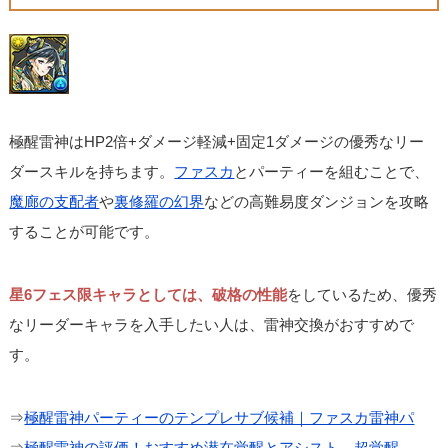
極醒雷神はHP2倍+ダメージ軽減+固定1ダメージの優秀なリー
ダースキルを持ちます。
ファスカ
とパーティーを組むことで、
魔廊の支配者
や
裏修羅の幻界
などの高難易度ダンジョンを攻略
することが可能です。
星6フェス限キャラとしては、破格の性能
をしているため、優秀
なリーダーキャラを入手したい人は、雷神交換がおすすめで
す。
⇒
極醒雷神パーティーのテンプレサブ候補｜ファスカ雷神パ
⇒
極醒雷神の評価！おすすめ潜在覚醒とアシスト、超覚醒