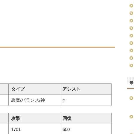
最
タイプ
アシスト
悪魔/バランス/神
○
攻撃
回復
1701
600