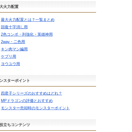
大火力配置
最大火力配置とは？一覧まとめ
回復十字消し用
2色コンボ・列強化・英雄神用
2way・二色用
キン肉マン編用
ケプリ用
ヨウユウ用
ンスターポイント
四君子シリーズのおすすめはどれ？
MPドラゴンの評価とおすすめ
モンスター売却時のモンスターポイント
役立ちコンテンツ