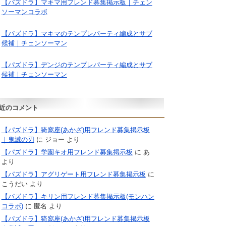
【パズドラ】マキマ用フレンド募集掲示板｜チェン
ソーマンコラボ
【パズドラ】マキマのテンプレパーティ編成とサブ
候補｜チェンソーマン
【パズドラ】デンジのテンプレパーティ編成とサブ
候補｜チェンソーマン
近のコメント
【パズドラ】猗窩座(あかざ)用フレンド募集掲示板
｜鬼滅の刃
に
ジョー
より
【パズドラ】学園キオ用フレンド募集掲示板
に
あ
より
【パズドラ】アグリゲート用フレンド募集掲示板
に
こうだい
より
【パズドラ】キリン用フレンド募集掲示板(モンハン
コラボ)
に
匿名
より
【パズドラ】猗窩座(あかざ)用フレンド募集掲示板