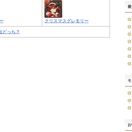
最
ー
クリスマスグレモリー
はどっち？
モ
お