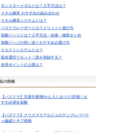
モンスターメダルとは？入手方法は？
スキル継承 おすすめの組み合わせ
スキル継承システムとは？
パズドラレーダーとは？メリットと遊び方
覚醒バッジとは？入手方法・効果・種類まとめ
覚醒バッジの使い道とおすすめの選び方
クエストシステムとは？
親友選択リセット！誰を登録する？
友情ポイントの上限は？
近の投稿
【パズドラ】甘露寺蜜璃(かんろじみつり)評価！お
すすめ潜在覚醒
【パズドラ】クリスマスアルジェのテンプレパーテ
ィ編成とサブ候補