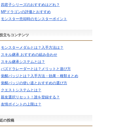
四君子シリーズのおすすめはどれ？
MPドラゴンの評価とおすすめ
モンスター売却時のモンスターポイント
役立ちコンテンツ
モンスターメダルとは？入手方法は？
スキル継承 おすすめの組み合わせ
スキル継承システムとは？
パズドラレーダーとは？メリットと遊び方
覚醒バッジとは？入手方法・効果・種類まとめ
覚醒バッジの使い道とおすすめの選び方
クエストシステムとは？
親友選択リセット！誰を登録する？
友情ポイントの上限は？
近の投稿