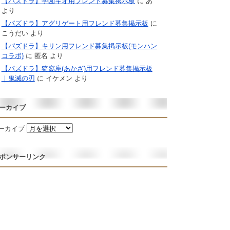
【パズドラ】学園キオ用フレンド募集掲示板
に
あ
より
【パズドラ】アグリゲート用フレンド募集掲示板
に
こうだい
より
【パズドラ】キリン用フレンド募集掲示板(モンハン
コラボ)
に
匿名
より
【パズドラ】猗窩座(あかざ)用フレンド募集掲示板
｜鬼滅の刃
に
イケメン
より
ーカイブ
ーカイブ
ポンサーリンク