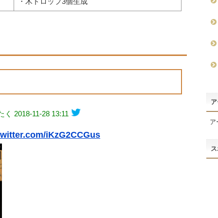
・木ドロップ3個生成
ア
くたく
2018-11-28 13:11
ア
.twitter.com/iKzG2CCGus
ス