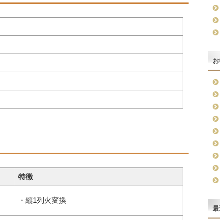
お
特徴
・縦1列火変換
最