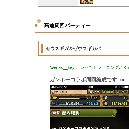
高速周回パーティー
ゼウスギガ＆ゼウスギガパ
@erias__key： レッツトレーニングさ
ガンホーコラボ周回編成です
pic