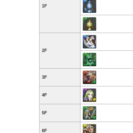
1F
2F
3F
4F
5F
6F