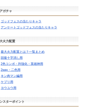
アガチャ
ゴッドフェスの当たりキャラ
アンケートゴッドフェスの当たりキャラ
大火力配置
最大火力配置とは？一覧まとめ
回復十字消し用
2色コンボ・列強化・英雄神用
2way・二色用
キン肉マン編用
ケプリ用
ヨウユウ用
ンスターポイント