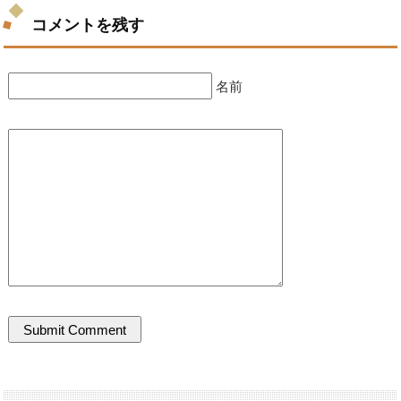
コメントを残す
名前