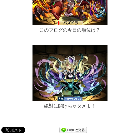
このブログの今日の順位は？
絶対に開けちゃダメよ！