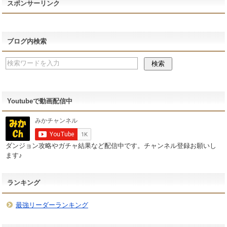
スポンサーリンク
ブログ内検索
Youtubeで動画配信中
ダンジョン攻略やガチャ結果など配信中です。チャンネル登録お願いし
ます♪
ランキング
最強リーダーランキング