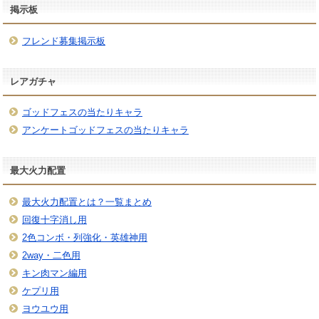
掲示板
フレンド募集掲示板
レアガチャ
ゴッドフェスの当たりキャラ
アンケートゴッドフェスの当たりキャラ
最大火力配置
最大火力配置とは？一覧まとめ
回復十字消し用
2色コンボ・列強化・英雄神用
2way・二色用
キン肉マン編用
ケプリ用
ヨウユウ用