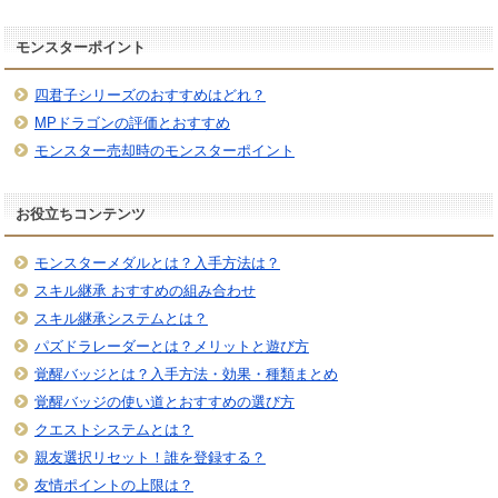
モンスターポイント
四君子シリーズのおすすめはどれ？
MPドラゴンの評価とおすすめ
モンスター売却時のモンスターポイント
お役立ちコンテンツ
モンスターメダルとは？入手方法は？
スキル継承 おすすめの組み合わせ
スキル継承システムとは？
パズドラレーダーとは？メリットと遊び方
覚醒バッジとは？入手方法・効果・種類まとめ
覚醒バッジの使い道とおすすめの選び方
クエストシステムとは？
親友選択リセット！誰を登録する？
友情ポイントの上限は？