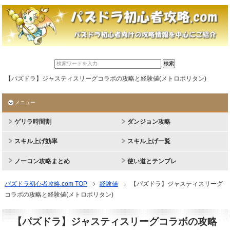
【パズドラ】ジャスティスリーグコラボの攻略と経験値(メトロポリタン)
メニュー
ゲリラ時間割
ダンジョン攻略
スキル上げ効率
スキル上げ一覧
ノーコン攻略まとめ
使い道とテンプレ
パズドラ初心者攻略.com TOP
経験値
【パズドラ】ジャスティスリーグ
コラボの攻略と経験値(メトロポリタン)
【パズドラ】ジャスティスリーグコラボの攻略