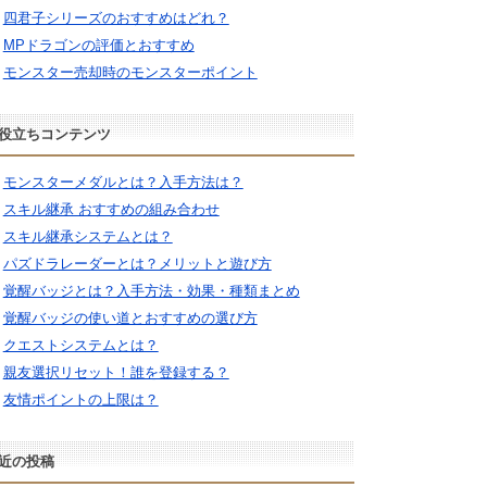
四君子シリーズのおすすめはどれ？
MPドラゴンの評価とおすすめ
モンスター売却時のモンスターポイント
役立ちコンテンツ
モンスターメダルとは？入手方法は？
スキル継承 おすすめの組み合わせ
スキル継承システムとは？
パズドラレーダーとは？メリットと遊び方
覚醒バッジとは？入手方法・効果・種類まとめ
覚醒バッジの使い道とおすすめの選び方
クエストシステムとは？
親友選択リセット！誰を登録する？
友情ポイントの上限は？
近の投稿