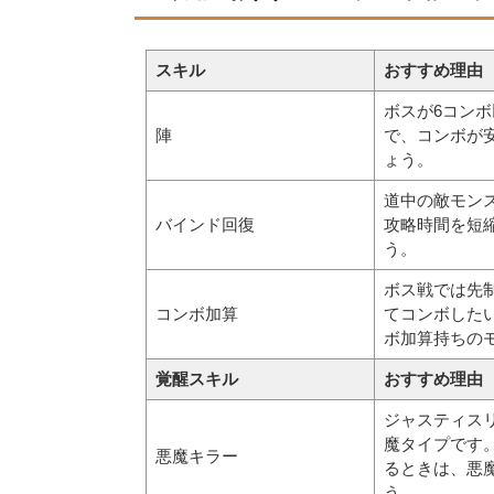
スキル
おすすめ理由
ボスが6コン
陣
で、コンボが
ょう。
道中の敵モン
バインド回復
攻略時間を短
う。
ボス戦では先
コンボ加算
てコンボした
ボ加算持ちの
覚醒スキル
おすすめ理由
ジャスティス
魔タイプです
悪魔キラー
るときは、悪
う。