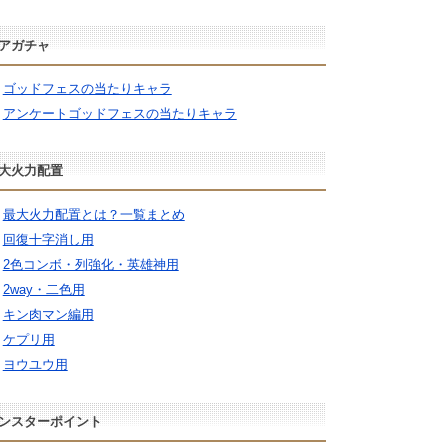
アガチャ
ゴッドフェスの当たりキャラ
アンケートゴッドフェスの当たりキャラ
大火力配置
最大火力配置とは？一覧まとめ
回復十字消し用
2色コンボ・列強化・英雄神用
2way・二色用
キン肉マン編用
ケプリ用
ヨウユウ用
ンスターポイント