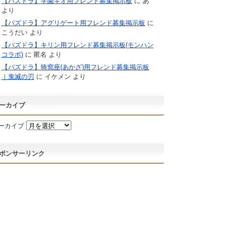
【パズドラ】学園キオ用フレンド募集掲示板
に
あ
より
【パズドラ】アグリゲート用フレンド募集掲示板
に
こうだい
より
【パズドラ】キリン用フレンド募集掲示板(モンハン
コラボ)
に
匿名
より
【パズドラ】猗窩座(あかざ)用フレンド募集掲示板
｜鬼滅の刃
に
イケメン
より
ーカイブ
ーカイブ
ポンサーリンク