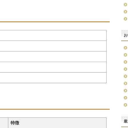
お
最
特徴