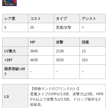
レア度
コスト
タイプ
アシスト
6
25
悪魔/攻撃
×
HP
攻撃
回復
LV最大
3645
2138
13
+297
4635
2633
310
限界突破+29
–
–
–
7
【怪物ランドのプリンスだい】
悪魔タイプのHPが1.5倍、攻撃力は3倍。HP8
LS
0％以上で攻撃力が2.5倍。ドロップ操作を2
秒延長。