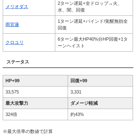
2ターン遅延+全ドロップ→火、
メリオダス
水、闇、回復
1ターン遅延+バインド/覚醒無効全
雨宮蓮
回復
6ターン最大HP40%分HP回復+1タ
クロユリ
ーンヘイスト
ステータス
HP+99
回復+99
33,575
3,331
最大攻撃力
ダメージ軽減
324倍
約43%
※最大倍率の数値で計算