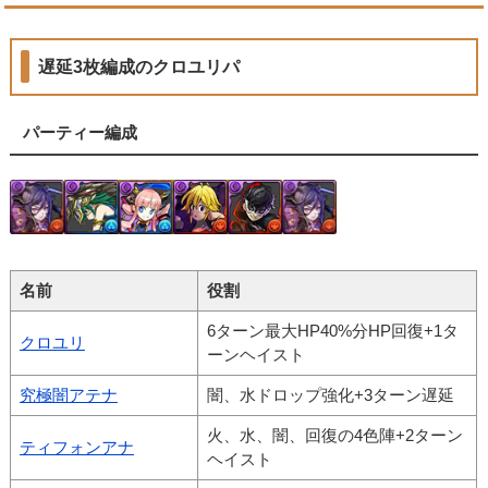
遅延3枚編成のクロユリパ
パーティー編成
名前
役割
6ターン最大HP40%分HP回復+1タ
クロユリ
ーンヘイスト
究極闇アテナ
闇、水ドロップ強化+3ターン遅延
火、水、闇、回復の4色陣+2ターン
ティフォンアナ
ヘイスト