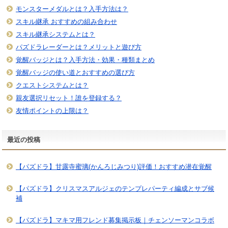
モンスターメダルとは？入手方法は？
スキル継承 おすすめの組み合わせ
スキル継承システムとは？
パズドラレーダーとは？メリットと遊び方
覚醒バッジとは？入手方法・効果・種類まとめ
覚醒バッジの使い道とおすすめの選び方
クエストシステムとは？
親友選択リセット！誰を登録する？
友情ポイントの上限は？
最近の投稿
【パズドラ】甘露寺蜜璃(かんろじみつり)評価！おすすめ潜在覚醒
【パズドラ】クリスマスアルジェのテンプレパーティ編成とサブ候
補
【パズドラ】マキマ用フレンド募集掲示板｜チェンソーマンコラボ