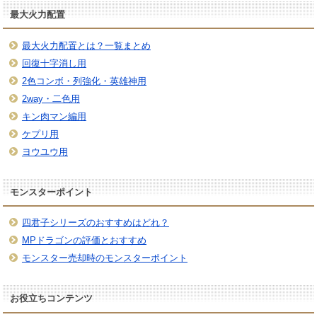
最大火力配置
最大火力配置とは？一覧まとめ
回復十字消し用
2色コンボ・列強化・英雄神用
2way・二色用
キン肉マン編用
ケプリ用
ヨウユウ用
モンスターポイント
四君子シリーズのおすすめはどれ？
MPドラゴンの評価とおすすめ
モンスター売却時のモンスターポイント
お役立ちコンテンツ