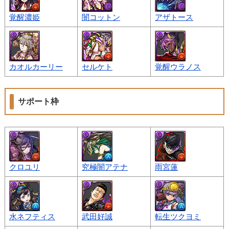
覚醒濃姫
闇コットン
アザトース
カオルカーリー
セルケト
覚醒ウラノス
サポート枠
クロユリ
究極闇アテナ
雨宮蓮
水ネフティス
武田好誠
転生ツクヨミ