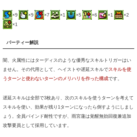
×9
×9
×7
×1
×5
×6
×1
×2
×1
パーティー解説
闇、火属性にはターディスのような優秀なスキルトリガーはい
ません。その代用として、ヘイストや遅延スキルで
スキルを使
うターンと使わないターンのメリハリを作った構成
です。
遅延スキルは全部で3枚あり、次のスキルを使うターンを考えて
スキルを使い、効果が残り1ターンになったら倒すようにしまし
ょう。全員バインド耐性ですが、雨宮蓮は覚醒無効回復兼追加
攻撃要員として採用しています。