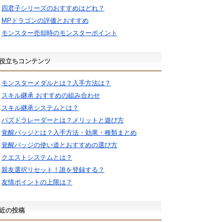
四君子シリーズのおすすめはどれ？
MPドラゴンの評価とおすすめ
モンスター売却時のモンスターポイント
役立ちコンテンツ
モンスターメダルとは？入手方法は？
スキル継承 おすすめの組み合わせ
スキル継承システムとは？
パズドラレーダーとは？メリットと遊び方
覚醒バッジとは？入手方法・効果・種類まとめ
覚醒バッジの使い道とおすすめの選び方
クエストシステムとは？
親友選択リセット！誰を登録する？
友情ポイントの上限は？
近の投稿