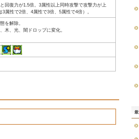
と回復力が1.5倍。3属性以上同時攻撃で攻撃力が上
3属性で2倍、4属性で3倍、5属性で4倍）。
態を解除。
、木、光、闇ドロップに変化。
最