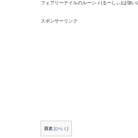
フェアリーテイルのルーシィ(るーしぃ)は強
スポンサーリンク
目次
[
ひらく
]