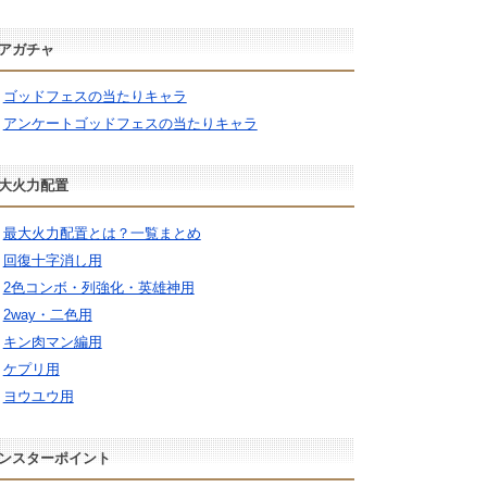
アガチャ
ゴッドフェスの当たりキャラ
アンケートゴッドフェスの当たりキャラ
大火力配置
最大火力配置とは？一覧まとめ
回復十字消し用
2色コンボ・列強化・英雄神用
2way・二色用
キン肉マン編用
ケプリ用
ヨウユウ用
ンスターポイント