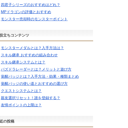
四君子シリーズのおすすめはどれ？
MPドラゴンの評価とおすすめ
モンスター売却時のモンスターポイント
役立ちコンテンツ
モンスターメダルとは？入手方法は？
スキル継承 おすすめの組み合わせ
スキル継承システムとは？
パズドラレーダーとは？メリットと遊び方
覚醒バッジとは？入手方法・効果・種類まとめ
覚醒バッジの使い道とおすすめの選び方
クエストシステムとは？
親友選択リセット！誰を登録する？
友情ポイントの上限は？
近の投稿