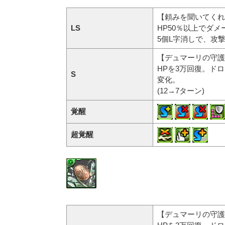
【頼みを聞いてくれ
LS
HP50％以上でダ
5個L字消しで、攻撃
【デュマーリの守護
HPを3万回復。ド
S
変化。
(12→7ターン)
覚醒
超覚醒
【デュマーリの守護