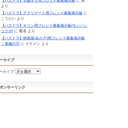
【パズドラ】学園キオ用フレンド募集掲示板
に
あ
より
【パズドラ】アグリゲート用フレンド募集掲示板
に
こうだい
より
【パズドラ】キリン用フレンド募集掲示板(モンハン
コラボ)
に
匿名
より
【パズドラ】猗窩座(あかざ)用フレンド募集掲示板
｜鬼滅の刃
に
イケメン
より
ーカイブ
ーカイブ
ポンサーリンク