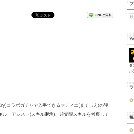
ブ
Y
ダ
ル
ラ
y Cry)コラボガチャで入手できるマティエ(まてぃえ)の評
キル、アシスト(スキル継承)、超覚醒スキルを考察して
掲