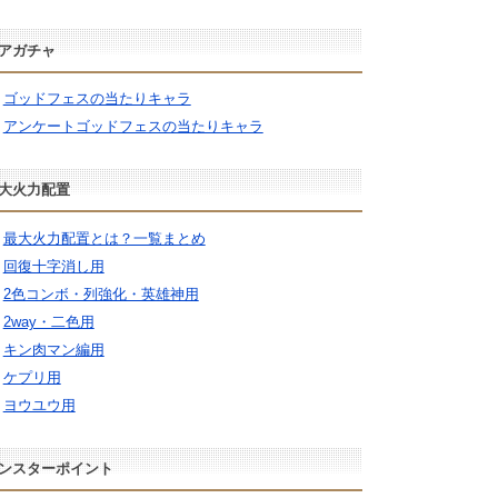
アガチャ
ゴッドフェスの当たりキャラ
アンケートゴッドフェスの当たりキャラ
大火力配置
最大火力配置とは？一覧まとめ
回復十字消し用
2色コンボ・列強化・英雄神用
2way・二色用
キン肉マン編用
ケプリ用
ヨウユウ用
ンスターポイント