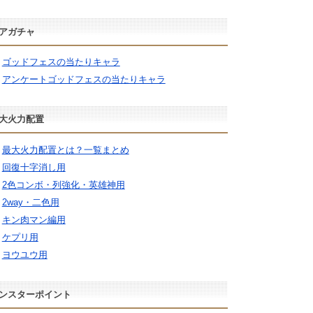
アガチャ
ゴッドフェスの当たりキャラ
アンケートゴッドフェスの当たりキャラ
大火力配置
最大火力配置とは？一覧まとめ
回復十字消し用
2色コンボ・列強化・英雄神用
2way・二色用
キン肉マン編用
ケプリ用
ヨウユウ用
ンスターポイント