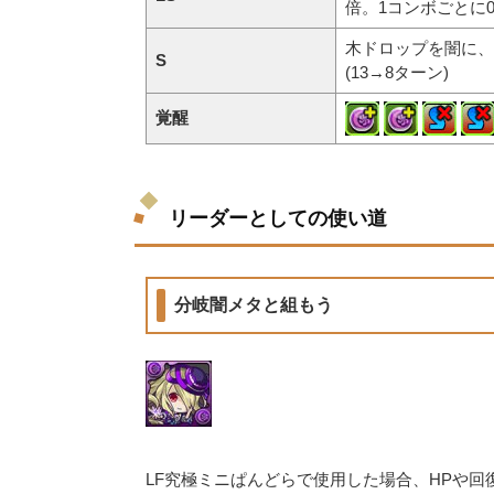
倍。1コンボごとに0.
木ドロップを闇に、
S
(13→8ターン)
覚醒
リーダーとしての使い道
分岐闇メタと組もう
LF究極ミニぱんどらで使用した場合、HPや回