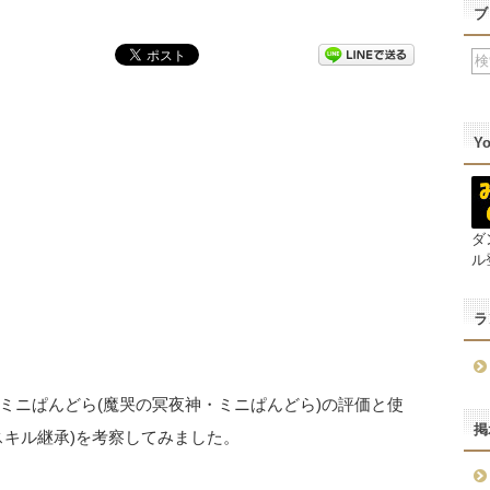
ブ
Y
ダ
ル
ラ
ミニぱんどら(魔哭の冥夜神・ミニぱんどら)の評価と使
掲
スキル継承)を考察してみました。