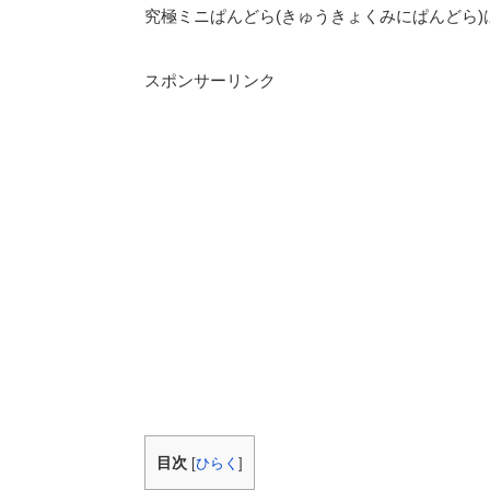
究極ミニぱんどら(きゅうきょくみにぱんどら
スポンサーリンク
目次
[
ひらく
]