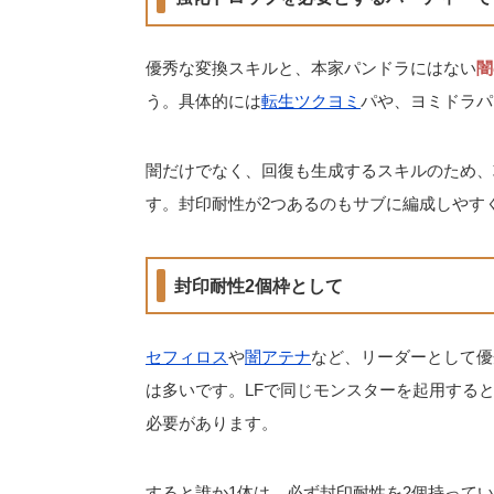
優秀な変換スキルと、本家パンドラにはない
闇
う。具体的には
転生ツクヨミ
パや、ヨミドラパ
闇だけでなく、回復も生成するスキルのため、
す。封印耐性が2つあるのもサブに編成しやす
封印耐性2個枠として
セフィロス
や
闇アテナ
など、リーダーとして優
は多いです。LFで同じモンスターを起用する
必要があります。
すると誰か1体は、必ず封印耐性を2個持ってい