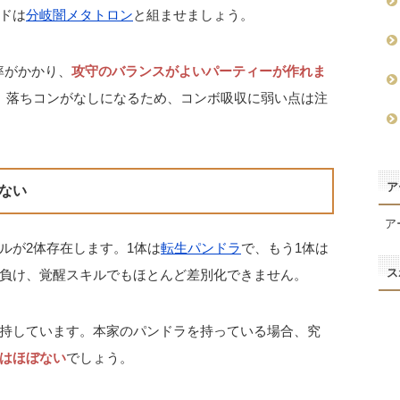
ドは
分岐闇メタトロン
と組ませましょう。
率がかかり、
攻守のバランスがよいパーティーが作れま
。落ちコンがなしになるため、コンボ吸収に弱い点は注
ア
ない
ア
ルが2体存在します。1体は
転生パンドラ
で、もう1体は
ス
負け、覚醒スキルでもほとんど差別化できません。
持しています。本家のパンドラを持っている場合、究
はほぼない
でしょう。