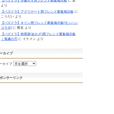
【パズドラ】学園キオ用フレンド募集掲示板
に
あ
より
【パズドラ】アグリゲート用フレンド募集掲示板
に
こうだい
より
【パズドラ】キリン用フレンド募集掲示板(モンハン
コラボ)
に
匿名
より
【パズドラ】猗窩座(あかざ)用フレンド募集掲示板
｜鬼滅の刃
に
イケメン
より
ーカイブ
ーカイブ
ポンサーリンク