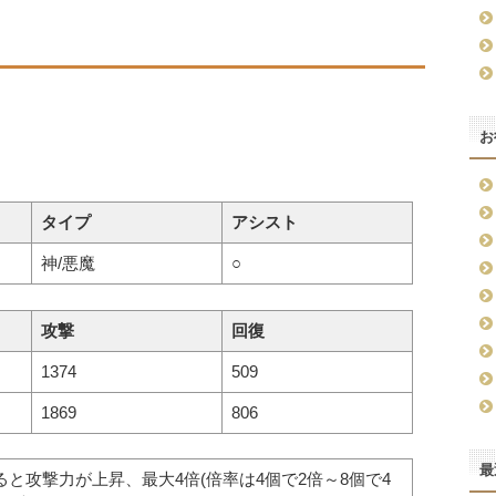
お
タイプ
アシスト
神/悪魔
○
攻撃
回復
1374
509
1869
806
最
ると攻撃力が上昇、最大4倍(倍率は4個で2倍～8個で4