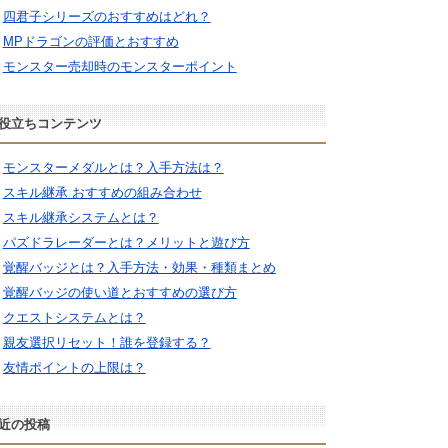
四君子シリーズのおすすめはどれ？
MPドラゴンの評価とおすすめ
モンスター売却時のモンスターポイント
役立ちコンテンツ
モンスターメダルとは？入手方法は？
スキル継承 おすすめの組み合わせ
スキル継承システムとは？
パズドラレーダーとは？メリットと遊び方
覚醒バッジとは？入手方法・効果・種類まとめ
覚醒バッジの使い道とおすすめの選び方
クエストシステムとは？
親友選択リセット！誰を登録する？
友情ポイントの上限は？
近の投稿