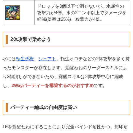
ドロップを3個以下で消せないが。水属性の
攻撃力が4倍。水の2コンボ以上でダメージを
軽減(倍率は25%)、攻撃力が4倍。
2体攻撃で染めよう
水には
転生孫権
、
シェアト
、転生オロチなどの2体攻撃を多く持
ったモンスターが存在します。覚醒ねねのリーダースキルによ
り3個消しができないため、覚醒スキルは2体攻撃中心に編成
し、
2Wayパーティーを構築するのがおすすめ
です。
パーティー編成の自由度は高い
LFを覚醒ねねにすることにより完全バインド耐性かつ、封印耐