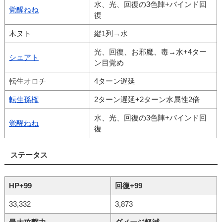
水、光、回復の3色陣+バインド回
覚醒ねね
復
木ヌト
縦1列→水
光、回復、お邪魔、毒→水+4ター
シェアト
ン目覚め
転生オロチ
4ターン遅延
転生孫権
2ターン遅延+2ターン水属性2倍
水、光、回復の3色陣+バインド回
覚醒ねね
復
ステータス
HP+99
回復+99
33,332
3,873