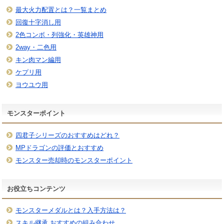
最大火力配置とは？一覧まとめ
回復十字消し用
2色コンボ・列強化・英雄神用
2way・二色用
キン肉マン編用
ケプリ用
ヨウユウ用
モンスターポイント
四君子シリーズのおすすめはどれ？
MPドラゴンの評価とおすすめ
モンスター売却時のモンスターポイント
お役立ちコンテンツ
モンスターメダルとは？入手方法は？
スキル継承 おすすめの組み合わせ