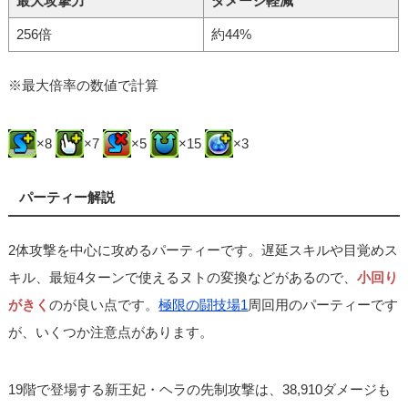
最大攻撃力
ダメージ軽減
256倍
約44%
※最大倍率の数値で計算
×8
×7
×5
×15
×3
パーティー解説
2体攻撃を中心に攻めるパーティーです。遅延スキルや目覚めス
キル、最短4ターンで使えるヌトの変換などがあるので、
小回り
がきく
のが良い点です。
極限の闘技場1
周回用のパーティーです
が、いくつか注意点があります。
19階で登場する新王妃・ヘラの先制攻撃は、38,910ダメージも