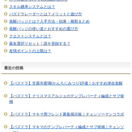
スキル継承システムとは？
パズドラレーダーとは？メリットと遊び方
覚醒バッジとは？入手方法・効果・種類まとめ
覚醒バッジの使い道とおすすめの選び方
クエストシステムとは？
親友選択リセット！誰を登録する？
友情ポイントの上限は？
最近の投稿
【パズドラ】甘露寺蜜璃(かんろじみつり)評価！おすすめ潜在覚醒
【パズドラ】クリスマスアルジェのテンプレパーティ編成とサブ候
補
【パズドラ】マキマ用フレンド募集掲示板｜チェンソーマンコラボ
【パズドラ】マキマのテンプレパーティ編成とサブ候補｜チェンソ