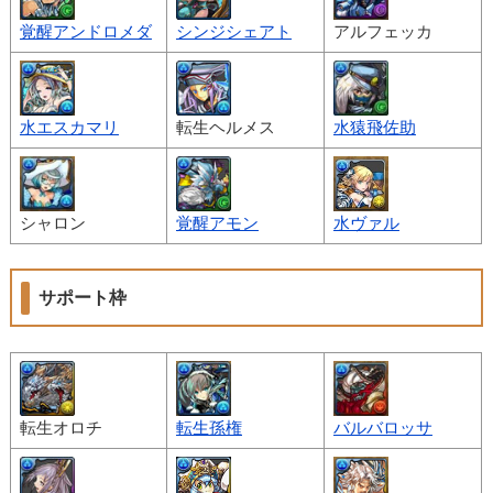
覚醒アンドロメダ
シンジシェアト
アルフェッカ
水エスカマリ
転生ヘルメス
水猿飛佐助
シャロン
覚醒アモン
水ヴァル
サポート枠
転生オロチ
転生孫権
バルバロッサ