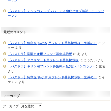
ーマン
【パズドラ】デンジのテンプレパーティ編成とサブ候補｜チェンソ
ーマン
最近のコメント
【パズドラ】猗窩座(あかざ)用フレンド募集掲示板｜鬼滅の刃
に
ジ
ョー
より
【パズドラ】学園キオ用フレンド募集掲示板
に
あ
より
【パズドラ】アグリゲート用フレンド募集掲示板
に
こうだい
より
【パズドラ】キリン用フレンド募集掲示板(モンハンコラボ)
に
匿名
より
【パズドラ】猗窩座(あかざ)用フレンド募集掲示板｜鬼滅の刃
に
イ
ケメン
より
アーカイブ
アーカイブ