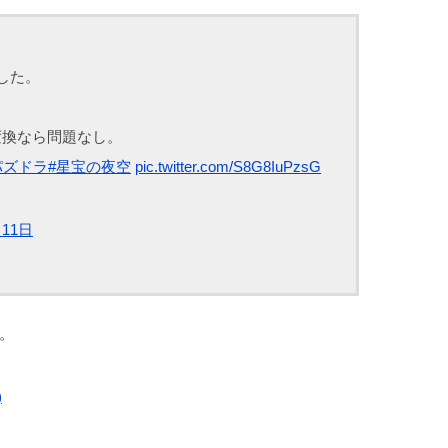
した。
変換なら問題なし。
パズドラ
#星宝の夜空
pic.twitter.com/S8G8IuPzsG
月11日
。
)