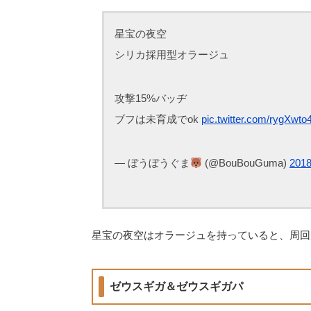
星宝の夜空
シリカ採用型オラージュ
攻撃15%バッヂ
ブフは未育成でok
pic.twitter.com/rygXwto4
— ぼうぼうぐま
(@BouBouGuma)
201
星宝の夜空はオラージュを持っていると、周回
ゼウスギガ＆ゼウスギガパ