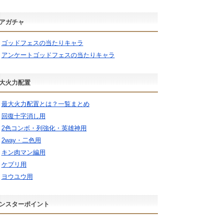
アガチャ
ゴッドフェスの当たりキャラ
アンケートゴッドフェスの当たりキャラ
大火力配置
最大火力配置とは？一覧まとめ
回復十字消し用
2色コンボ・列強化・英雄神用
2way・二色用
キン肉マン編用
ケプリ用
ヨウユウ用
ンスターポイント