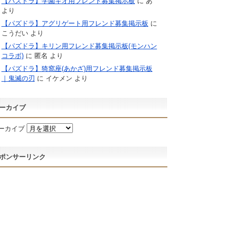
【パズドラ】学園キオ用フレンド募集掲示板
に
あ
より
【パズドラ】アグリゲート用フレンド募集掲示板
に
こうだい
より
【パズドラ】キリン用フレンド募集掲示板(モンハン
コラボ)
に
匿名
より
【パズドラ】猗窩座(あかざ)用フレンド募集掲示板
｜鬼滅の刃
に
イケメン
より
ーカイブ
ーカイブ
ポンサーリンク