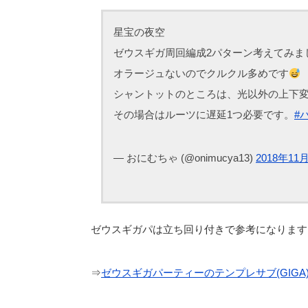
星宝の夜空
ゼウスギガ周回編成2パターン考えてみま
オラージュないのでクルクル多めです
シャントットのところは、光以外の上下
その場合はルーツに遅延1つ必要です。
#
— おにむちゃ (@onimucya13)
2018年11
ゼウスギガパは立ち回り付きで参考になります
⇒
ゼウスギガパーティーのテンプレサブ(GIGA