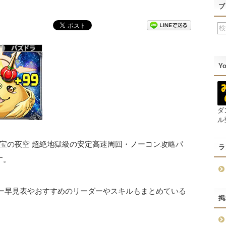
ブ
Y
ダ
ル
宝の夜空 超絶地獄級の安定高速周回・ノーコン攻略パ
ラ
す。
ター早見表やおすすめのリーダーやスキルもまとめている
掲