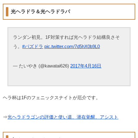
光ヘラドラ＆光ヘラドラパ
ランダン初見。1F対策すれば光ヘラドラ結構良さそ
う。
#パズドラ
pic.twitter.com/7d5hX0b9L0
— たいやき (@kawatai626)
2017年4月16日
ヘラ杯は1Fのフェニックスナイトが厄介です。
⇒
光ヘラドラゴンの評価と使い道、潜在覚醒、アシスト