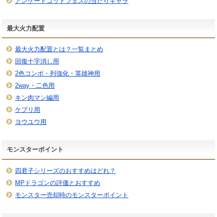
アンケートゴッドフェスの当たりキャラ
最大火力配置
最大火力配置とは？一覧まとめ
回復十字消し用
2色コンボ・列強化・英雄神用
2way・二色用
キン肉マン編用
ケプリ用
ヨウユウ用
モンスターポイント
四君子シリーズのおすすめはどれ？
MPドラゴンの評価とおすすめ
モンスター売却時のモンスターポイント