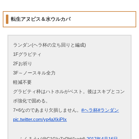
転生アヌビス＆水ウルカパ
ランダン(ヘラ杯の立ち回りと編成)
1Fグラビティ
2Fお祈り
3F～ノースキル全力
軽減不要
グラビティ枠はハトホルがベスト。後はスキブとコン
ボ強化で固める。
7×6なのであまり欠損しません。
#ヘラ杯
#ランダン
pic.twitter.com/yp4aXkiPIx
— ふくろうr (@C1GIuZzPHj1vxtd)
2017年4月16日