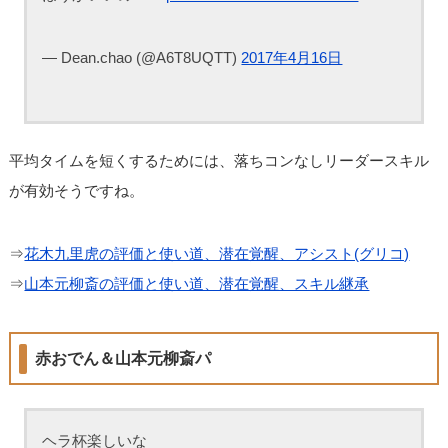
— Dean.chao (@A6T8UQTT)
2017年4月16日
平均タイムを短くするためには、落ちコンなしリーダースキル
が有効そうですね。
⇒
花木九里虎の評価と使い道、潜在覚醒、アシスト(グリコ)
⇒
山本元柳斎の評価と使い道、潜在覚醒、スキル継承
赤おでん＆山本元柳斎パ
ヘラ杯楽しいな