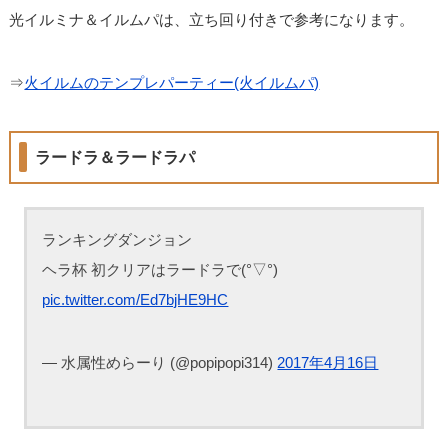
光イルミナ＆イルムパは、立ち回り付きで参考になります。
⇒
火イルムのテンプレパーティー(火イルムパ)
ラードラ＆ラードラパ
ランキングダンジョン
ヘラ杯 初クリアはラードラで(°▽°)
pic.twitter.com/Ed7bjHE9HC
— 水属性めらーり (@popipopi314)
2017年4月16日