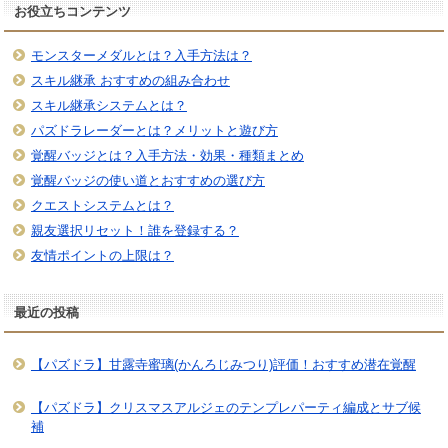
お役立ちコンテンツ
モンスターメダルとは？入手方法は？
スキル継承 おすすめの組み合わせ
スキル継承システムとは？
パズドラレーダーとは？メリットと遊び方
覚醒バッジとは？入手方法・効果・種類まとめ
覚醒バッジの使い道とおすすめの選び方
クエストシステムとは？
親友選択リセット！誰を登録する？
友情ポイントの上限は？
最近の投稿
【パズドラ】甘露寺蜜璃(かんろじみつり)評価！おすすめ潜在覚醒
【パズドラ】クリスマスアルジェのテンプレパーティ編成とサブ候
補