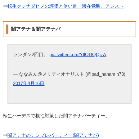
⇒
転生クシナダヒメの評価と使い道、潜在覚醒、アシスト
闇アテナ＆闇アテナパ
ランダン2回目。
pic.twitter.com/YtlODQQizA
— ななみん@メリディオナリスト (@pad_nanamin73)
2017年4月16日
転生ハーデスで根性対策した闇アテナパーティー。
⇒
闇アテナのテンプレパーティー(闇アテナパ)