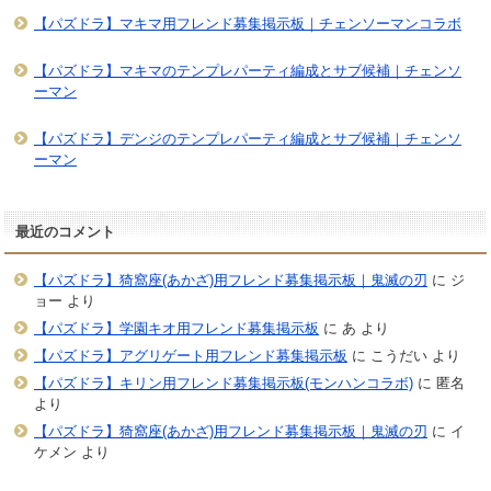
【パズドラ】マキマ用フレンド募集掲示板｜チェンソーマンコラボ
【パズドラ】マキマのテンプレパーティ編成とサブ候補｜チェンソ
ーマン
【パズドラ】デンジのテンプレパーティ編成とサブ候補｜チェンソ
ーマン
最近のコメント
【パズドラ】猗窩座(あかざ)用フレンド募集掲示板｜鬼滅の刃
に
ジ
ョー
より
【パズドラ】学園キオ用フレンド募集掲示板
に
あ
より
【パズドラ】アグリゲート用フレンド募集掲示板
に
こうだい
より
【パズドラ】キリン用フレンド募集掲示板(モンハンコラボ)
に
匿名
より
【パズドラ】猗窩座(あかざ)用フレンド募集掲示板｜鬼滅の刃
に
イ
ケメン
より