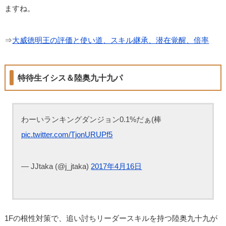
ますね。
⇒
大威徳明王の評価と使い道、スキル継承、潜在覚醒、倍率
特待生イシス＆陸奥九十九パ
わーいランキングダンジョン0.1%だぁ(棒
pic.twitter.com/TjonURUPf5
— JJtaka (@j_jtaka)
2017年4月16日
1Fの根性対策で、追い討ちリーダースキルを持つ陸奥九十九が