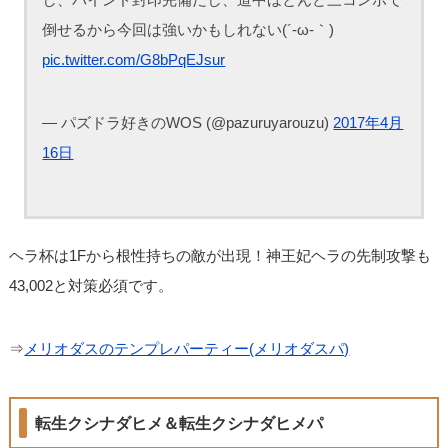
倒せるから今回は強いかもしれない(´-ω-｀)
pic.twitter.com/G8bPqEJsur
— パズドラ好きのWOS (@pazuruyarouzu)
2017年4月
16日
ヘラ杯は1Fから根性持ちの敵が出現！神王妃ヘラの先制攻撃も
43,002と対策必須です。
⇒
メリオダスのテンプレパーティー(メリオダスパ)
転生クシナダヒメ＆転生クシナダヒメパ