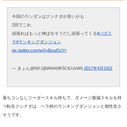
今回のランダンはクシナダが良いかも
2回でこれ
頑張ればもっと伸ばせそうだし頑張ってくる
#パズド
ラ
#ランキングダンジョン
pic.twitter.com/wSyBzwDUYr
— きょん@NII (@lANAt9K5CtLUsWi)
2017年4月16日
落ちコンなしリーダースキル持ちで、ダメージ激減スキルを持
つ転生クシナダは、ヘラ杯のランキングダンジョンと相性良さ
そうです。