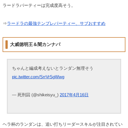
ラードラパーティーは完成度高そう。
⇒
ラードラの最強テンプレパーティー、サブおすすめ
大威徳明王＆闇カンナパ
ちゃんと編成考えないとランダン無理そう
pic.twitter.com/SrrVrSgWwg
— 死刑囚 (@shikeisyu_)
2017年4月16日
ヘラ杯のランダンは、追い打ちリーダースキルが注目されてい