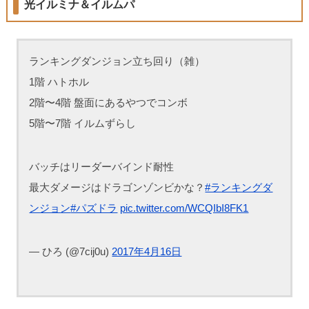
光イルミナ＆イルムパ
ランキングダンジョン立ち回り（雑）
1階 ハトホル
2階〜4階 盤面にあるやつでコンボ
5階〜7階 イルムずらし
バッチはリーダーバインド耐性
最大ダメージはドラゴンゾンビかな？
#ランキングダ
ンジョン
#パズドラ
pic.twitter.com/WCQIbI8FK1
— ひろ (@7cij0u)
2017年4月16日