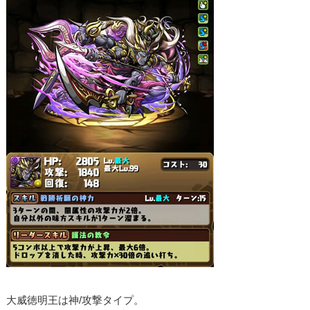
大威徳明王は神/攻撃タイプ。