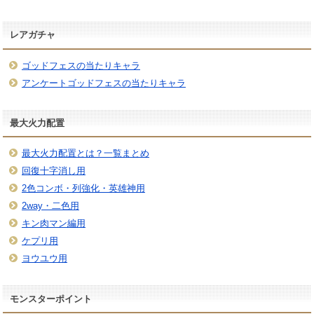
レアガチャ
ゴッドフェスの当たりキャラ
アンケートゴッドフェスの当たりキャラ
最大火力配置
最大火力配置とは？一覧まとめ
回復十字消し用
2色コンボ・列強化・英雄神用
2way・二色用
キン肉マン編用
ケプリ用
ヨウユウ用
モンスターポイント