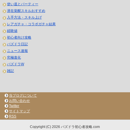
使い道とパーティー
潜在覚醒スキルおすすめ
入手方法・スキル上げ
レアガチャ・コラボガチャ結果
経験値
初心者向け攻略
パズドラ日記
ニュース速報
究極進化
パズドラW
雑記
当ブログについて
お問い合わせ
Twitter
サイトマップ
RSS
Copyright (C) 2026 パズドラ初心者攻略.com