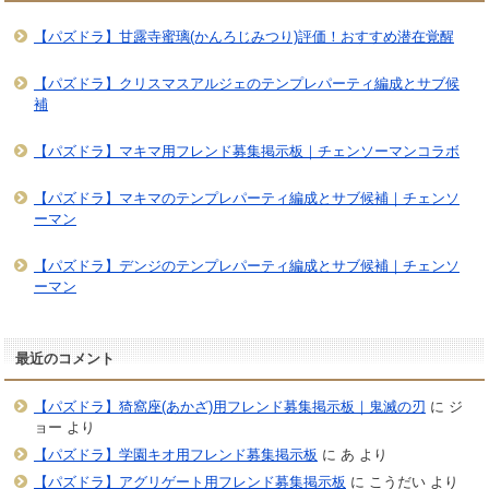
【パズドラ】甘露寺蜜璃(かんろじみつり)評価！おすすめ潜在覚醒
【パズドラ】クリスマスアルジェのテンプレパーティ編成とサブ候
補
【パズドラ】マキマ用フレンド募集掲示板｜チェンソーマンコラボ
【パズドラ】マキマのテンプレパーティ編成とサブ候補｜チェンソ
ーマン
【パズドラ】デンジのテンプレパーティ編成とサブ候補｜チェンソ
ーマン
最近のコメント
【パズドラ】猗窩座(あかざ)用フレンド募集掲示板｜鬼滅の刃
に
ジ
ョー
より
【パズドラ】学園キオ用フレンド募集掲示板
に
あ
より
【パズドラ】アグリゲート用フレンド募集掲示板
に
こうだい
より