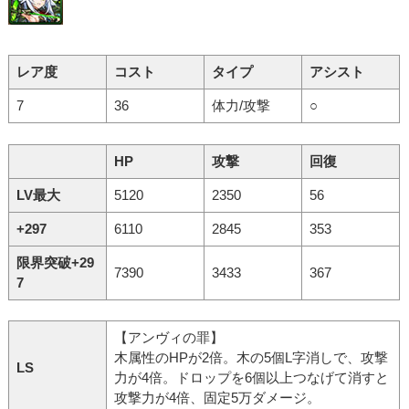
レア度
コスト
タイプ
アシスト
7
36
体力/攻撃
○
HP
攻撃
回復
LV最大
5120
2350
56
+297
6110
2845
353
限界突破+29
7390
3433
367
7
【アンヴィの罪】
木属性のHPが2倍。木の5個L字消しで、攻撃
LS
力が4倍。ドロップを6個以上つなげて消すと
攻撃力が4倍、固定5万ダメージ。