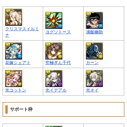
クリスマスイルミ
ヨグソトース
浦飯幽助
ナ
花嫁シェアト
究極ぎん千代
カーン
光コットン
光イデアル
光ネイ
サポート枠