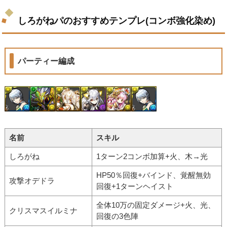
しろがねパのおすすめテンプレ(コンボ強化染め)
パーティー編成
名前
スキル
しろがね
1ターン2コンボ加算+火、木→光
HP50％回復+バインド、覚醒無効
攻撃オデドラ
回復+1ターンヘイスト
全体10万の固定ダメージ+火、光、
クリスマスイルミナ
回復の3色陣