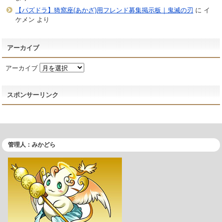
【パズドラ】猗窩座(あかざ)用フレンド募集掲示板｜鬼滅の刃
に
イ
ケメン
より
アーカイブ
アーカイブ
スポンサーリンク
管理人：みかどら