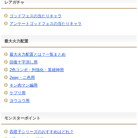
レアガチャ
ゴッドフェスの当たりキャラ
アンケートゴッドフェスの当たりキャラ
最大火力配置
最大火力配置とは？一覧まとめ
回復十字消し用
2色コンボ・列強化・英雄神用
2way・二色用
キン肉マン編用
ケプリ用
ヨウユウ用
モンスターポイント
四君子シリーズのおすすめはどれ？