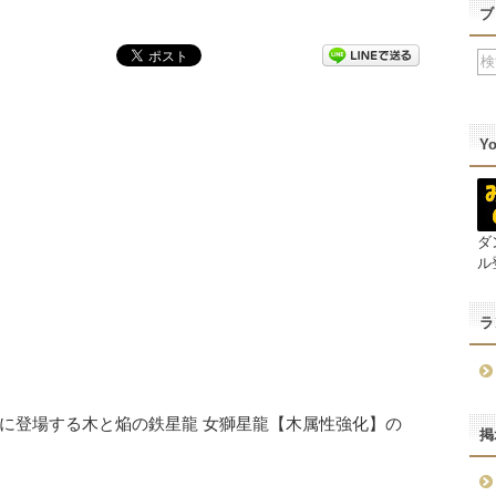
ブ
Y
ダ
ル
ラ
に登場する木と焔の鉄星龍 女獅星龍【木属性強化】の
掲