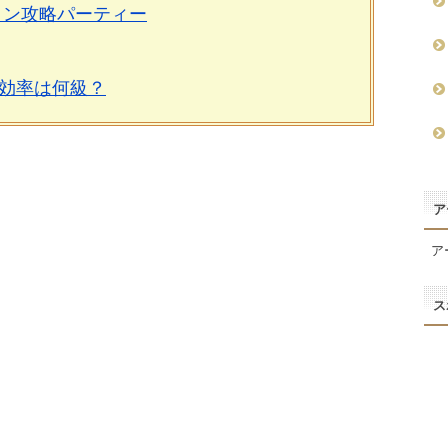
コン攻略パーティー
効率は何級？
ア
ア
ス