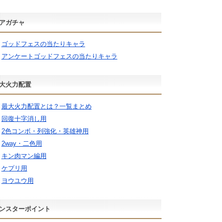
アガチャ
ゴッドフェスの当たりキャラ
アンケートゴッドフェスの当たりキャラ
大火力配置
最大火力配置とは？一覧まとめ
回復十字消し用
2色コンボ・列強化・英雄神用
2way・二色用
キン肉マン編用
ケプリ用
ヨウユウ用
ンスターポイント