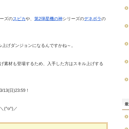
ーズの
スピカ
や、
第2弾星機の神
シリーズの
デネボラ
の
ル上げダンジョンになるんですかね～。
げ素材も登場するため、入手した方はスキル上げする
13(日)23:59！
最
^o^)／