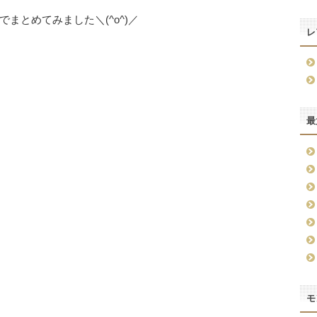
まとめてみました＼(^o^)／
レ
最
モ