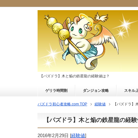
【パズドラ】木と焔の鉄星龍の経験値は？
ゲリラ時間割
ダンジョン攻略
スキル
パズドラ初心者攻略.com TOP
経験値
【パズドラ】
【パズドラ】木と焔の鉄星龍の経験
2016年2月29日
[
経験値
]