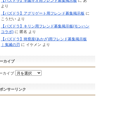
【パズドラ】学園キオ用フレンド募集掲示板
に
あ
より
【パズドラ】アグリゲート用フレンド募集掲示板
に
こうだい
より
【パズドラ】キリン用フレンド募集掲示板(モンハン
コラボ)
に
匿名
より
【パズドラ】猗窩座(あかざ)用フレンド募集掲示板
｜鬼滅の刃
に
イケメン
より
ーカイブ
ーカイブ
ポンサーリンク