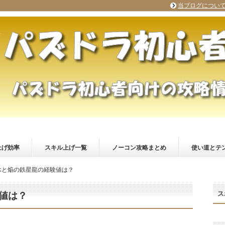
当ブログについ
上げ効率
スキル上げ一覧
ノーコン攻略まとめ
使い道とテ
木と焔の鉄星龍の経験値は？
ス
値は？