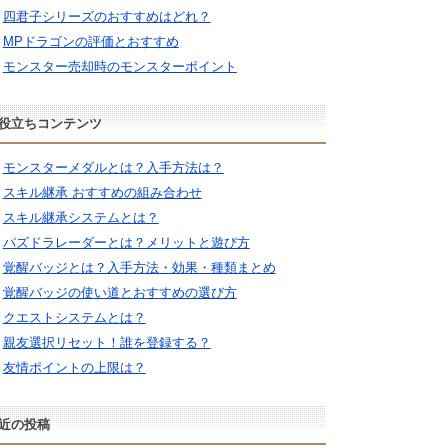
四君子シリーズのおすすめはどれ？
MPドラゴンの評価とおすすめ
モンスター売却時のモンスターポイント
役立ちコンテンツ
モンスターメダルとは？入手方法は？
スキル継承 おすすめの組み合わせ
スキル継承システムとは？
パズドラレーダーとは？メリットと遊び方
覚醒バッジとは？入手方法・効果・種類まとめ
覚醒バッジの使い道とおすすめの選び方
クエストシステムとは？
親友選択リセット！誰を登録する？
友情ポイントの上限は？
近の投稿