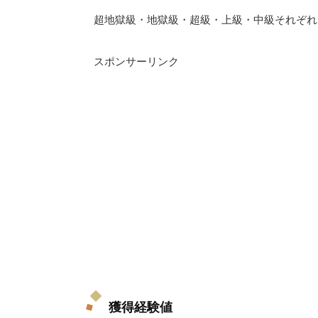
超地獄級・地獄級・超級・上級・中級それぞれで
スポンサーリンク
獲得経験値