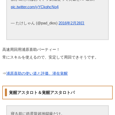
pic.twitter.com/yYCkqhcNo4
— たけしゃん (@pad_dios)
2016年2月28日
高速周回用浦原喜助パーティー！
常にスキルを使えるので、安定して周回できそうです。
⇒
浦原喜助の使い道と評価、潜在覚醒
覚醒アスタロト＆覚醒アスタロトパ
寝る前に鉄星龍超地獄級だけ。