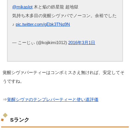
@mikaslot
木と焔の鉄星龍 超地獄
気持ち木多目の覚醒シヴァパでノーコン。余裕でした
♪
pic.twitter.com/gEbk3TNq9N
— こーじぃ (@kojikimi1012)
2016年3月1日
覚醒シヴァパーティーはコンボミスさえ無ければ、安定してそ
うですね。
⇒
覚醒シヴァのテンプレパーティーと使い道評価
Sランク