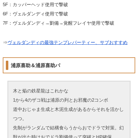
5F：カッパーヘッド使用で撃破
6F：ヴェルダンディ使用で撃破
7F：ヴェルダンディ→劉備→覚醒フレイヤ使用で撃破
⇒
ヴェルダンディの最強テンプレパーティー、サブおすすめ
浦原喜助＆浦原喜助パ
木と焔の鉄星龍はこれかな
1から4のザコ戦は浦原の列とお邪魔の2コンボ
道中おじゃま生成と木泥生成があるからそれを活かし
つつ。
先制がランダムで結構食らうからおでドラで対策。幻
獣が出た時はおでドラ劉備使って突破とHP確保。