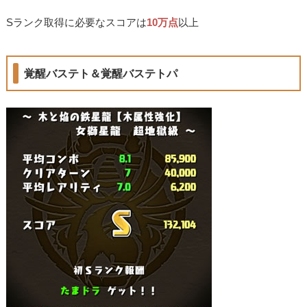
Sランク取得に必要なスコアは
10万点
以上
覚醒バステト＆覚醒バステトパ