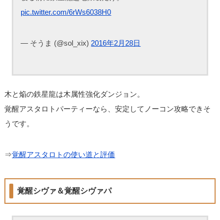
pic.twitter.com/6rWs6038H0
— そうま (@sol_xix)
2016年2月28日
木と焔の鉄星龍は木属性強化ダンジョン。
覚醒アスタロトパーティーなら、安定してノーコン攻略できそ
うです。
⇒
覚醒アスタロトの使い道と評価
覚醒シヴァ＆覚醒シヴァパ