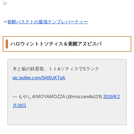
ン
⇒
覚醒バステトの最強テンプレパーティー
ハロウィントトソティス＆覚醒アヌビスパ
木と焔の鉄星龍、トト&ソティスでSランク
pic.twitter.com/5j4i5UKTqA
— もやし＠MOYAMOZZA (@mozzarella119)
2016年2
月28日