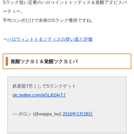
Sランク狙い定番のハロゥイントトソティス＆覚醒アヌビスパ
ーティー。
平均コンボだけで余裕のSランク獲得ですね。
⇒
ハロウィントト＆ソティスの使い道と評価
覚醒ツクヨミ＆覚醒ツクヨミパ
鉄星龍7尽くしでSランクゲット
pic.twitter.com/pGLj62ArTJ
— ポロン (@wappa_bui)
2016年2月28日