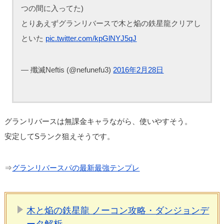
つの間に入ってた)
とりあえずグランリバースで木と焔の鉄星龍クリアし
といた
pic.twitter.com/kpGlNYJ5qJ
— 殲滅Neftis (@nefunefu3)
2016年2月28日
グランリバースは無課金キャラながら、使いやすそう。
安定してSランク狙えそうです。
⇒
グランリバースパの最新最強テンプレ
木と焔の鉄星龍 ノーコン攻略・ダンジョンデ