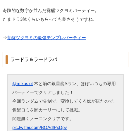
奇跡的な数字が並んだ覚醒ツクヨミパーティー。
たまドラ3体くらいもらっても良さそうですね。
⇒
覚醒ツクヨミの最強テンプレパーティー
ラードラ＆ラードラパ
@mikaslot
木と焔の銀星龍Sラン、ほぼいつもの専用
パーティーでクリアしました！
今回ランダムで先制で、変換してくる奴が居たので、
覚醒ヨミを闇カーリーにして挑戦。
問題無くノーコンクリアです。
pic.twitter.com/BOAdfPxDpv