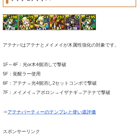
アテナパはアテナとメイメイが木属性強化の対象です。
1F～4F：光or木4個消しで撃破
5F：覚醒ラー使用
6F：アテナ→光4個消し2セットコンボで撃破
7F：メイメイ→アポロン→イザナギ→アテナで撃破
⇒
アテナパーティーのテンプレと使い道評価
スポンサーリンク