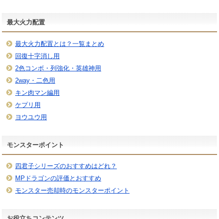
最大火力配置
最大火力配置とは？一覧まとめ
回復十字消し用
2色コンボ・列強化・英雄神用
2way・二色用
キン肉マン編用
ケプリ用
ヨウユウ用
モンスターポイント
四君子シリーズのおすすめはどれ？
MPドラゴンの評価とおすすめ
モンスター売却時のモンスターポイント
お役立ちコンテンツ