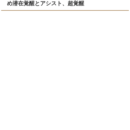
め潜在覚醒とアシスト、超覚醒