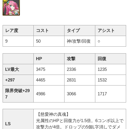
レア度
コスト
タイプ
アシスト
9
50
神/攻撃/回復
○
HP
攻撃
回復
LV最大
3475
2336
1235
+297
4465
2831
1532
限界突破+29
4986
3066
1717
7
【慈愛神の真魂】
光属性のHPと回復力が1.5倍。6コンボ以上で
LS
攻撃力が4倍。ドロップの5個L字消しでダメ