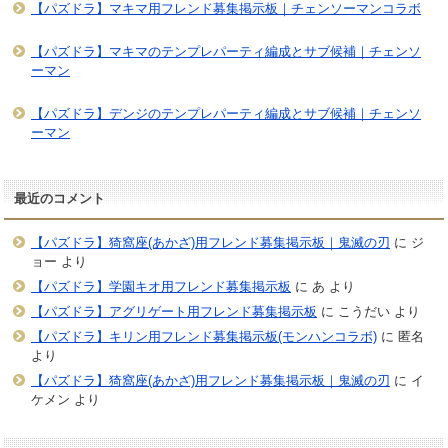
【パズドラ】マキマ用フレンド募集掲示板｜チェンソーマンコラボ
【パズドラ】マキマのテンプレパーティ編成とサブ候補｜チェンソ
ーマン
【パズドラ】デンジのテンプレパーティ編成とサブ候補｜チェンソ
ーマン
最近のコメント
【パズドラ】猗窩座(あかざ)用フレンド募集掲示板｜鬼滅の刃
に
ジ
ョー
より
【パズドラ】学園キオ用フレンド募集掲示板
に
あ
より
【パズドラ】アグリゲート用フレンド募集掲示板
に
こうだい
より
【パズドラ】キリン用フレンド募集掲示板(モンハンコラボ)
に
匿名
より
【パズドラ】猗窩座(あかざ)用フレンド募集掲示板｜鬼滅の刃
に
イ
ケメン
より