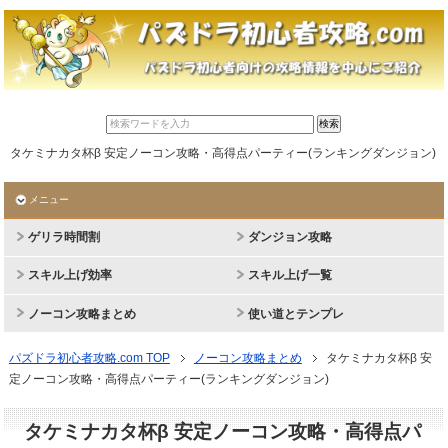
タケミナカタ杯β 安定ノーコン攻略・高得点パーティー(ランキングダンジョン)
メニュー
ゲリラ時間割
ダンジョン攻略
スキル上げ効率
スキル上げ一覧
ノーコン攻略まとめ
使い道とテンプレ
パズドラ初心者攻略.com TOP
ノーコン攻略まとめ
タケミナカタ杯β 安
定ノーコン攻略・高得点パーティー(ランキングダンジョン)
タケミナカタ杯β 安定ノーコン攻略・高得点パ