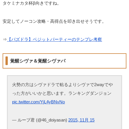
タケミナカタ杯β向きですね。
安定してノーコン攻略・高得点を叩き出せそうです。
⇒
【パズドラ】ベジットパーティーのテンプレ考察
覚醒シヴァ＆覚醒シヴァパ
火勢の方はシヴァドラで粘るよりシヴァで2wayでや
った方がいいかと思います。ランキングダンジョン
pic.twitter.com/YjL4yBNvNo
— ループ君 (@46_doiyasan)
2015, 11月 15