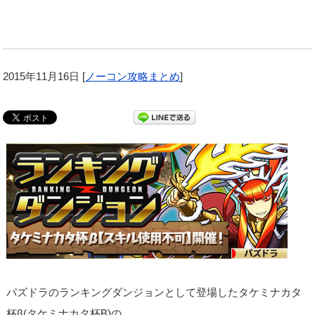
2015年11月16日
[
ノーコン攻略まとめ
]
パズドラのランキングダンジョンとして登場したタケミナカタ
杯β(タケミナカタ杯B)の