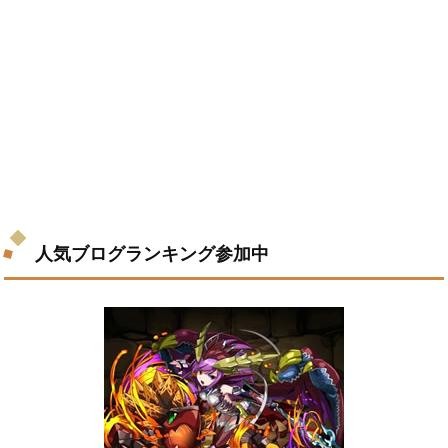
人気ブログランキング参加中