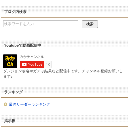
ブログ内検索
Youtubeで動画配信中
ダンジョン攻略やガチャ結果など配信中です。チャンネル登録お願いし
ます♪
ランキング
最強リーダーランキング
掲示板