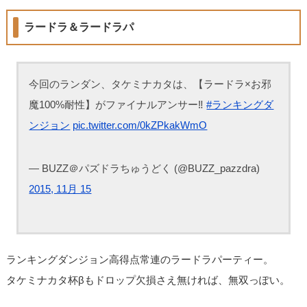
ラードラ＆ラードラパ
今回のランダン、タケミナカタは、【ラードラ×お邪
魔100%耐性】がファイナルアンサー‼︎
#ランキングダ
ンジョン
pic.twitter.com/0kZPkakWmO
— BUZZ＠パズドラちゅうどく (@BUZZ_pazzdra)
2015, 11月 15
ランキングダンジョン高得点常連のラードラパーティー。
タケミナカタ杯βもドロップ欠損さえ無ければ、無双っぽい。