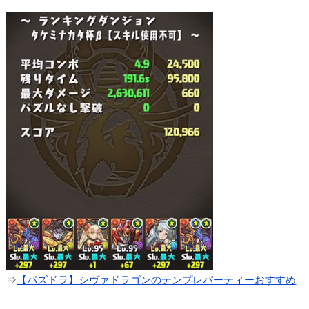
⇒
【パズドラ】シヴァドラゴンのテンプレパーティーおすすめ