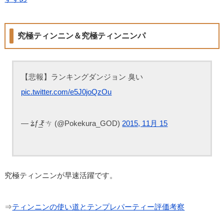
究極ティンニン＆究極ティンニンパ
【悲報】ランキングダンジョン 臭い
pic.twitter.com/e5J0joQzOu
— ʑ̀ƒ ̵̲₹ㄘ (@Pokekura_GOD)
2015, 11月 15
究極ティンニンが早速活躍です。
⇒
ティンニンの使い道とテンプレパーティー評価考察