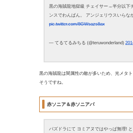
黒の海賊龍地獄級 チェイサー→半分以下
ンスでわんぱん。 アンジェリウスいらな
pic.twitter.com/8GWsazs8ax
— てるてるみちる (@teruwonderland)
201
黒の海賊龍は闇属性の敵が多いため、光メタト
そうですね。
赤ソニア＆赤ソニアパ
パズドラにて ヨミアヌではやっぱ無理! 