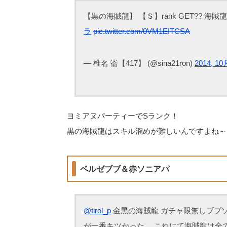
【黒の海賊龍】 【Ｓ】rank GET?? 海賊
ラ
pic.twitter.com/0VM1EITCSA
— 椎名 崙【417】 (@sina21ron)
2014, 10
ヨミアヌパーティーでSランク！
黒の海賊龍はスキル溜めが難しいんですよね～
ベルゼブブ＆赤ソニアパ
@tirol_p
金黒の海賊龍 ガチャ限無しブブソ
が一番キツかった… これにて海賊龍は全