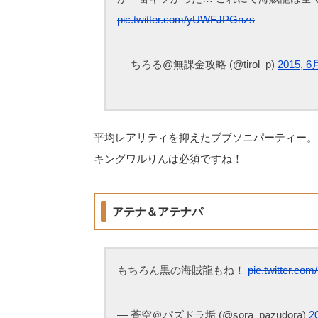
pic.twitter.com/yUWFJPGnzs
— ちろる@無課金攻略 (@tirol_p)
2015, 6
平均レアリティを抑えたブブソニパーティー。
キングワルりんは必須ですね！
アテナ＆アテナパ
もちろん黒の海賊龍もね！
pic.twitter.c
— 蒼空＠パズドラ垢 (@sora_pazudora)
2