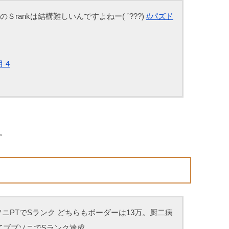
龍のＳrankは結構難しいんですよねー( ´???)
#パズド
月 4
。
ニPTでSランク どちらもボーダーは13万。厨二病
てブブソニでSランク達成。