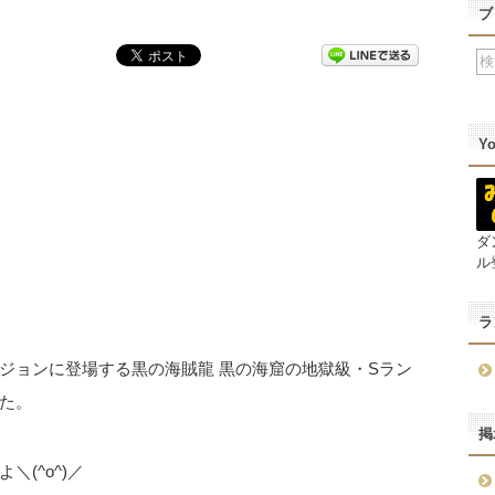
ブ
Y
ダ
ル
ラ
ジョンに登場する黒の海賊龍 黒の海窟の地獄級・Sラン
た。
掲
(^o^)／