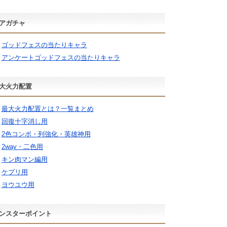
アガチャ
ゴッドフェスの当たりキャラ
アンケートゴッドフェスの当たりキャラ
大火力配置
最大火力配置とは？一覧まとめ
回復十字消し用
2色コンボ・列強化・英雄神用
2way・二色用
キン肉マン編用
ケプリ用
ヨウユウ用
ンスターポイント