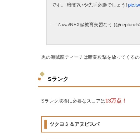
です。 暗闇?いや先手必勝でしょう!
pic.t
— Zawa/NEX@教育実習なう (@neptune53
黒の海賊龍ティーチは暗闇攻撃を放ってくるの
Sランク
13万点！
Sランク取得に必要なスコアは
ツクヨミ＆アヌビスパ