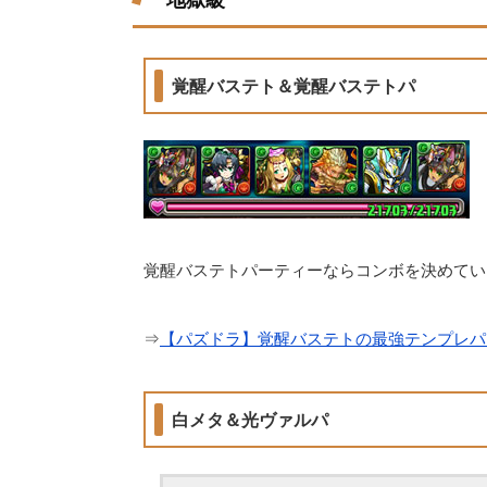
地獄級
覚醒バステト＆覚醒バステトパ
覚醒バステトパーティーならコンボを決めてい
⇒
【パズドラ】覚醒バステトの最強テンプレパ
白メタ＆光ヴァルパ