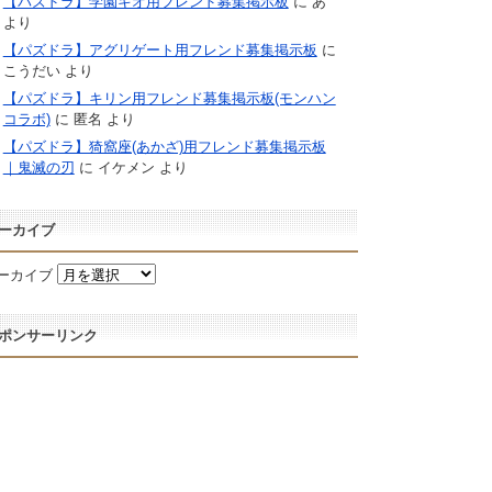
【パズドラ】学園キオ用フレンド募集掲示板
に
あ
より
【パズドラ】アグリゲート用フレンド募集掲示板
に
こうだい
より
【パズドラ】キリン用フレンド募集掲示板(モンハン
コラボ)
に
匿名
より
【パズドラ】猗窩座(あかざ)用フレンド募集掲示板
｜鬼滅の刃
に
イケメン
より
ーカイブ
ーカイブ
ポンサーリンク