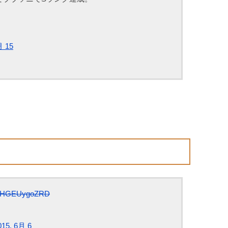
月 15
om/HGEUygoZRD
015, 6月 6