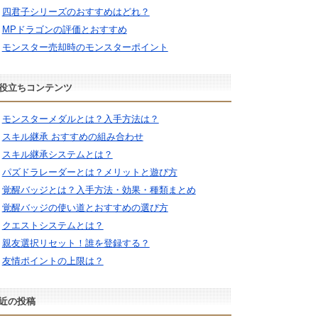
四君子シリーズのおすすめはどれ？
MPドラゴンの評価とおすすめ
モンスター売却時のモンスターポイント
役立ちコンテンツ
モンスターメダルとは？入手方法は？
スキル継承 おすすめの組み合わせ
スキル継承システムとは？
パズドラレーダーとは？メリットと遊び方
覚醒バッジとは？入手方法・効果・種類まとめ
覚醒バッジの使い道とおすすめの選び方
クエストシステムとは？
親友選択リセット！誰を登録する？
友情ポイントの上限は？
近の投稿