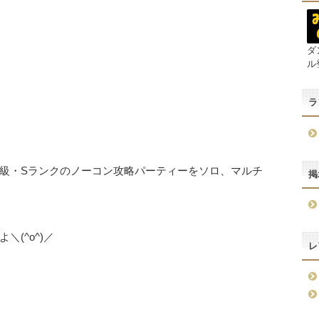
ダ
ル
ラ
級・Sランクのノーコン攻略パーティーをソロ、マルチ
掲
(^o^)／
レ