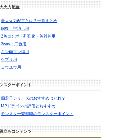
大火力配置
最大火力配置とは？一覧まとめ
回復十字消し用
2色コンボ・列強化・英雄神用
2way・二色用
キン肉マン編用
ケプリ用
ヨウユウ用
ンスターポイント
四君子シリーズのおすすめはどれ？
MPドラゴンの評価とおすすめ
モンスター売却時のモンスターポイント
役立ちコンテンツ