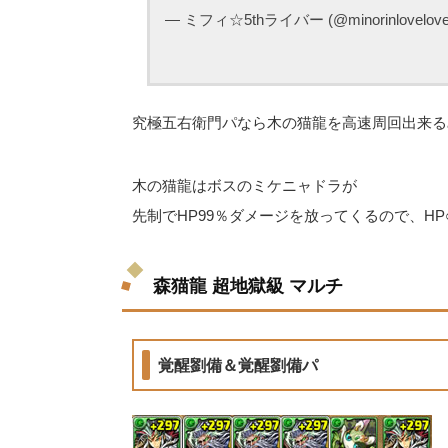
— ミフィ☆5thライバー (@minorinlovelov
究極五右衛門パなら木の猫龍を高速周回出来る
木の猫龍はボスのミケニャドラが
先制でHP99％ダメージを放ってくるので、H
森猫龍 超地獄級 マルチ
覚醒劉備＆覚醒劉備パ