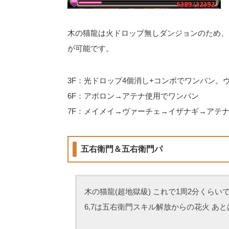
木の猫龍は火ドロップ無しダンジョンのため、
が可能です。
3F：光ドロップ4個消し+コンボでワンパン。
6F：アポロン→アテナ使用でワンパン
7F：メイメイ→ヴァーチェ→イザナギ→アテ
五右衛門＆五右衛門パ
木の猫龍(超地獄級) これで1周2分くらい
6,7は五右衛門スキル解放からの花火 あ