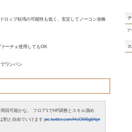
ア
ドロップ枯渇の可能性も低く、安定してノーコン攻略
ア
ヴァーチェ使用してもOK
ス
ナでワンパン
で周回可能かな。 フロア1でHP調整とスキル溜め
とは割と自由でいけます
pic.twitter.com/HeOM6gbNpr