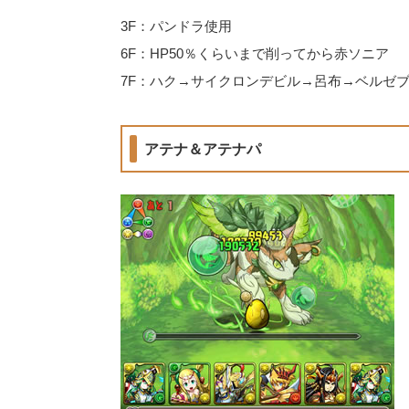
3F：パンドラ使用
6F：HP50％くらいまで削ってから赤ソニア
7F：ハク→サイクロンデビル→呂布→ベルゼ
アテナ＆アテナパ