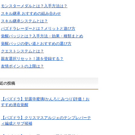
モンスターメダルとは？入手方法は？
スキル継承 おすすめの組み合わせ
スキル継承システムとは？
パズドラレーダーとは？メリットと遊び方
覚醒バッジとは？入手方法・効果・種類まとめ
覚醒バッジの使い道とおすすめの選び方
クエストシステムとは？
親友選択リセット！誰を登録する？
友情ポイントの上限は？
近の投稿
【パズドラ】甘露寺蜜璃(かんろじみつり)評価！お
すすめ潜在覚醒
【パズドラ】クリスマスアルジェのテンプレパーテ
ィ編成とサブ候補