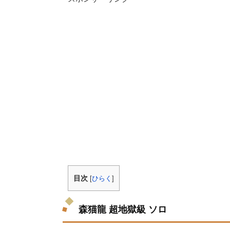
目次
[
ひらく
]
森猫龍 超地獄級 ソロ