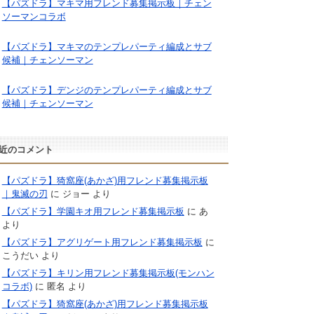
【パズドラ】マキマ用フレンド募集掲示板｜チェン
ソーマンコラボ
【パズドラ】マキマのテンプレパーティ編成とサブ
候補｜チェンソーマン
【パズドラ】デンジのテンプレパーティ編成とサブ
候補｜チェンソーマン
近のコメント
【パズドラ】猗窩座(あかざ)用フレンド募集掲示板
｜鬼滅の刃
に
ジョー
より
【パズドラ】学園キオ用フレンド募集掲示板
に
あ
より
【パズドラ】アグリゲート用フレンド募集掲示板
に
こうだい
より
【パズドラ】キリン用フレンド募集掲示板(モンハン
コラボ)
に
匿名
より
【パズドラ】猗窩座(あかざ)用フレンド募集掲示板