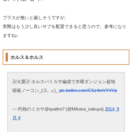
プラスが無いと厳しそうですが、
実際はもう少し良いサブを配置できると思うので、参考になり
ますね♪
ホルス＆ホルス
卍火愛卍 ホルスパミカサ編成で木曜ダンジョン超地
獄級ノーコン_(:3」∠)_
pic.twitter.com/CSz4mVYVVp
— 灼熱のミカサ@quattro? (@Mikasa_sakuya)
2014, 9
月 4