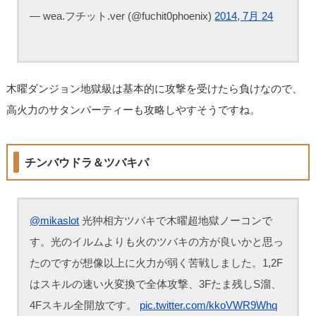
— wea.フチット.ver (@fuchit0phoenix)
2014, 7月 24
木曜ダンジョン地獄級は基本的に攻撃を受けたら負けなので、
高火力のサタンパーティーも攻略しやすそうですね。
チンバウドラ＆ツバキパ
@mikaslot
光狆相方ツバキで木曜超地獄ノーコンで
す。光のイルムよりも火のツバキの方が良いかと思っ
たのですが想像以上に火力が弱く苦戦しました。1,2F
はスキルの速い火変換で全体攻撃、3Fたま残しS溜、
4Fスキル全開放です。
pic.twitter.com/kkoVWR9Whq