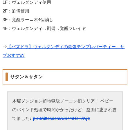
1F：ヴェルダンディ使用
2F：劉備使用
3F：覚醒ラー→木4個消し
4F：ヴェルダンディ→劉備→覚醒フレイヤ
⇒
【パズドラ】ヴェルダンディの最強テンプレパーティー、サ
ブおすすめ
サタン＆サタン
木曜ダンジョン超地獄級ノーコン初クリア！ ベビー
のバインド処理で時間かかったけど、盤面に恵まれ勝
てました♪
pic.twitter.com/Cn7mHsTXQz