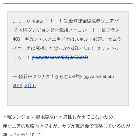
よっしゃぁぁあ！！！！ 完全無課金編成赤ソニアパ
で 木曜ダンジョン超地獄級ノーコン！！！ 総プラス
400、ギカンテスとエキドナはスキルマ必須。 サムラ
イオーガは究極したばっかの17レベル！ ヤッフゥゥ
ゥゥ！！
pic.twitter.com/iXQ3e5XehR
— 軽石＠クシナダ上がらない雑魚 (@valance556)
2014, 3月 6
木曜ダンジョン 超地獄級は木属性しか出てこないため、
赤ソニアの攻略向きですが、サブが無課金で攻略しているのが
凄いですね(゜Д゜)！