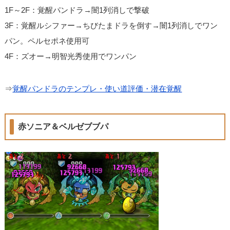
1F～2F：覚醒パンドラ→闇1列消しで撃破
3F：覚醒ルシファー→ちびたまドラを倒す→闇1列消しでワン
パン。ペルセポネ使用可
4F：ズオー→明智光秀使用でワンパン
⇒
覚醒パンドラのテンプレ・使い道評価・潜在覚醒
赤ソニア＆ベルゼブブパ