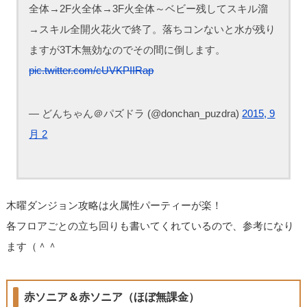
全体→2F火全体→3F火全体～ベビー残してスキル溜
→スキル全開火花火で終了。落ちコンないと水が残り
ますが3T木無効なのでその間に倒します。
pic.twitter.com/cUVKPIIRap
— どんちゃん＠パズドラ (@donchan_puzdra)
2015, 9
月 2
木曜ダンジョン攻略は火属性パーティーが楽！
各フロアごとの立ち回りも書いてくれているので、参考になり
ます（＾＾
赤ソニア＆赤ソニア（ほぼ無課金）