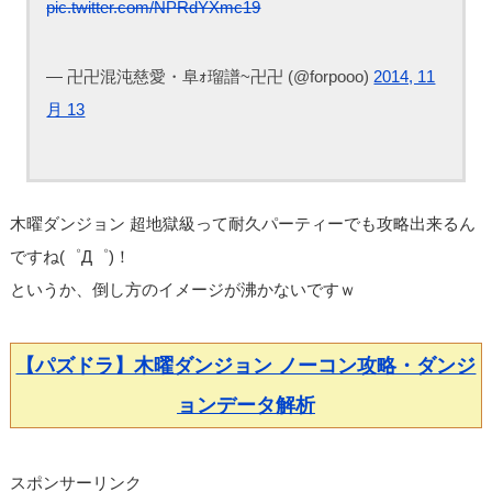
pic.twitter.com/NPRdYXmc19
— 卍卍混沌慈愛・阜ｫ瑠譜~卍卍 (@forpooo)
2014, 11
月 13
木曜ダンジョン 超地獄級って耐久パーティーでも攻略出来るん
ですね(゜Д゜)！
というか、倒し方のイメージが沸かないですｗ
【パズドラ】木曜ダンジョン ノーコン攻略・ダンジ
ョンデータ解析
スポンサーリンク