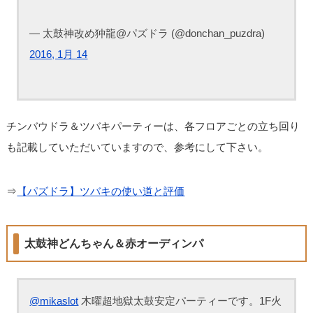
— 太鼓神改め狆龍@パズドラ (@donchan_puzdra)
2016, 1月 14
チンバウドラ＆ツバキパーティーは、各フロアごとの立ち回り
も記載していただいていますので、参考にして下さい。
⇒
【パズドラ】ツバキの使い道と評価
太鼓神どんちゃん＆赤オーディンパ
@mikaslot
木曜超地獄太鼓安定パーティーです。1F火