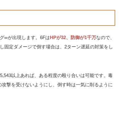
グ∞が出現します。6Fは
HPが32、防御が1千万
なので、
し固定ダメージで倒す場合は、2ターン遅延の対策をし
5,543以上あれば、ある程度の殴り合いは可能です。毒
下の攻撃を受けないようにし、倒す時は一気に削るように