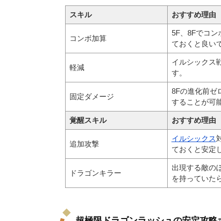
スキル
おすすめ理由
5F、8Fでコ
コンボ加算
ておくと良い
イルシックス
軽減
す。
8Fの進化前ゼ
固定ダメージ
することが可
覚醒スキル
おすすめ理由
イルシックス
追加攻撃
ておくと安定
出現する敵の
ドラゴンキラー
を持っていた
超極限ドラゴンラッシュの安定攻略