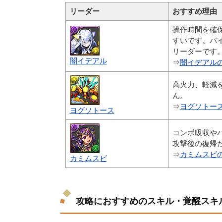
リーダー
おすすめ理由
操作時間を確
すいです。バ
リーダーです
闇イデアル
⇒
闇イデアル
高火力、軽減
ん。
⇒
ヨグソトー
ヨグソトース
コンボ吸収や
攻撃後の復帰
⇒
カミムスビ
カミムスビ
攻略におすすめのスキル・覚醒スキ