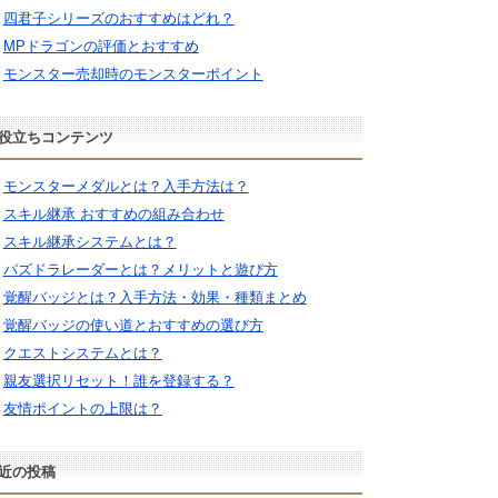
四君子シリーズのおすすめはどれ？
MPドラゴンの評価とおすすめ
モンスター売却時のモンスターポイント
役立ちコンテンツ
モンスターメダルとは？入手方法は？
スキル継承 おすすめの組み合わせ
スキル継承システムとは？
パズドラレーダーとは？メリットと遊び方
覚醒バッジとは？入手方法・効果・種類まとめ
覚醒バッジの使い道とおすすめの選び方
クエストシステムとは？
親友選択リセット！誰を登録する？
友情ポイントの上限は？
近の投稿