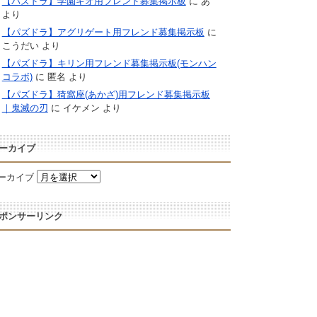
【パズドラ】学園キオ用フレンド募集掲示板
に
あ
より
【パズドラ】アグリゲート用フレンド募集掲示板
に
こうだい
より
【パズドラ】キリン用フレンド募集掲示板(モンハン
コラボ)
に
匿名
より
【パズドラ】猗窩座(あかざ)用フレンド募集掲示板
｜鬼滅の刃
に
イケメン
より
ーカイブ
ーカイブ
ポンサーリンク