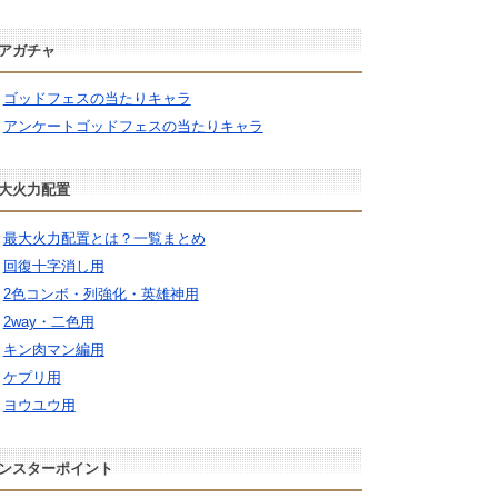
アガチャ
ゴッドフェスの当たりキャラ
アンケートゴッドフェスの当たりキャラ
大火力配置
最大火力配置とは？一覧まとめ
回復十字消し用
2色コンボ・列強化・英雄神用
2way・二色用
キン肉マン編用
ケプリ用
ヨウユウ用
ンスターポイント