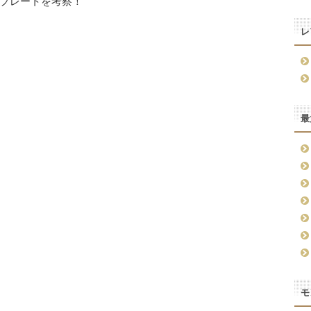
プレートを考察！
レ
最
モ