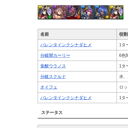
名前
役割
バレンタインクシナダヒメ
1タ
分岐闇カーリー
6色
覚醒ウラノス
1タ
分岐スクルド
水、
オイフェ
ロッ
バレンタインクシナダヒメ
1タ
ステータス