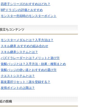
四君子シリーズのおすすめはどれ？
MPドラゴンの評価とおすすめ
モンスター売却時のモンスターポイント
役立ちコンテンツ
モンスターメダルとは？入手方法は？
スキル継承 おすすめの組み合わせ
スキル継承システムとは？
パズドラレーダーとは？メリットと遊び方
覚醒バッジとは？入手方法・効果・種類まとめ
覚醒バッジの使い道とおすすめの選び方
クエストシステムとは？
親友選択リセット！誰を登録する？
友情ポイントの上限は？
近の投稿