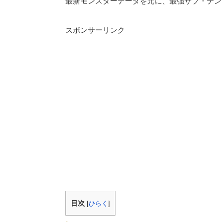
最新モンスターデータを元に、最強サブ・テン
スポンサーリンク
目次
[
ひらく
]