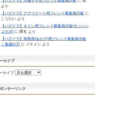
【パズドラ】学園キオ用フレンド募集掲示板
に
あ
より
【パズドラ】アグリゲート用フレンド募集掲示板
に
こうだい
より
【パズドラ】キリン用フレンド募集掲示板(モンハン
コラボ)
に
匿名
より
【パズドラ】猗窩座(あかざ)用フレンド募集掲示板
｜鬼滅の刃
に
イケメン
より
ーカイブ
ーカイブ
ポンサーリンク