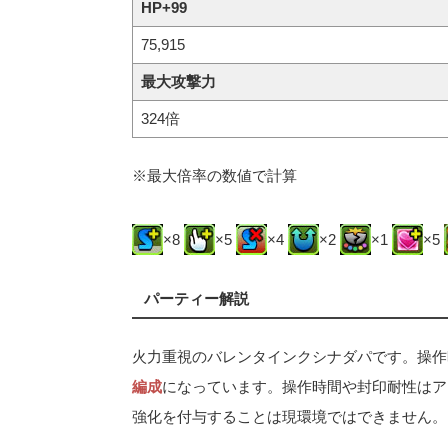
HP+99
75,915
最大攻撃力
324倍
※最大倍率の数値で計算
×8
×5
×4
×2
×1
×5
パーティー解説
火力重視のバレンタインクシナダパです。操作
編成
になっています。操作時間や封印耐性はア
強化を付与することは現環境ではできません。