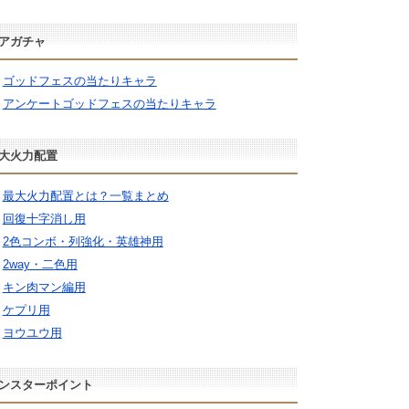
アガチャ
ゴッドフェスの当たりキャラ
アンケートゴッドフェスの当たりキャラ
大火力配置
最大火力配置とは？一覧まとめ
回復十字消し用
2色コンボ・列強化・英雄神用
2way・二色用
キン肉マン編用
ケプリ用
ヨウユウ用
ンスターポイント