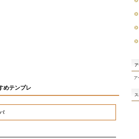
ア
ア
すめテンプレ
ス
パ