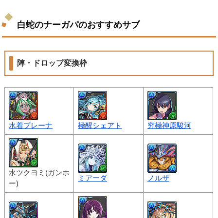
白蛇のナーガパのおすすめサブ
陣・ドロップ変換枠
水着プレーナ
極醒シェアト
究極神原駿河
水ツクヨミ(ガンホ
ミアーダ
ノルザ
ー)