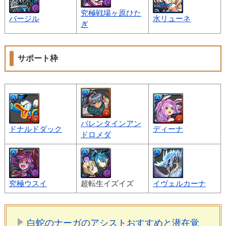
究極戦場ヶ原ひた
バージル
水リューネ
ぎ
サポート枠
バレンタインアン
ドナルドダック
ディーナ
ドロメダ
究極ウスイ
超転生イズイズ
イヴェルカーナ
白蛇のナーガのアシストおすすめと潜在覚