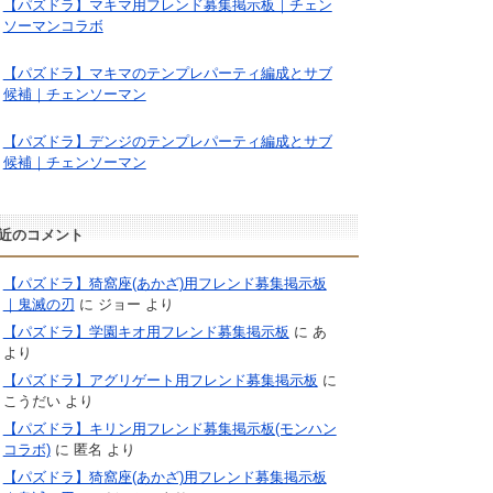
【パズドラ】マキマ用フレンド募集掲示板｜チェン
ソーマンコラボ
【パズドラ】マキマのテンプレパーティ編成とサブ
候補｜チェンソーマン
【パズドラ】デンジのテンプレパーティ編成とサブ
候補｜チェンソーマン
近のコメント
【パズドラ】猗窩座(あかざ)用フレンド募集掲示板
｜鬼滅の刃
に
ジョー
より
【パズドラ】学園キオ用フレンド募集掲示板
に
あ
より
【パズドラ】アグリゲート用フレンド募集掲示板
に
こうだい
より
【パズドラ】キリン用フレンド募集掲示板(モンハン
コラボ)
に
匿名
より
【パズドラ】猗窩座(あかざ)用フレンド募集掲示板