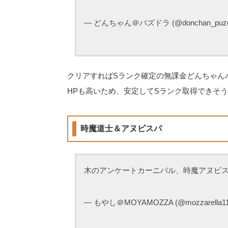
— どんちゃん＠パズドラ (@donchan_puzd
クリアすればSランク確定の無課金どんちゃん
HPも高いため、安定してSランク取得できそう
時魔道士＆アヌビスパ
木のアンケートカーニバル、時魔アヌビ
— もやし＠MOYAMOZZA (@mozzarella1