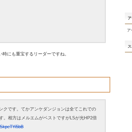
ア
ア
ス
い時にも重宝するリーダーですね。
ンクです。てかアンケダンジョンは全てこれでの
す。相方はメルエムがベストですがLSが光HP2倍
m/SkpeTYi5bB