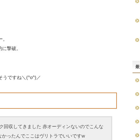
ー。
的に撃破。
最
ですね＼(^o^)／
ク回収してきました 赤オーディンないのでこんな
なかったんでここはヴリトラでいいですw