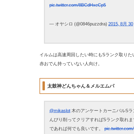
pic.twitter.com/8BCdHxeCp5
— オヤシロ (@0846puzzdra)
2015, 8月 30
イルムは高速周回したい時にもSランク取りた
赤おでん持っていない人向け。
太鼓神どんちゃん＆メルエムパ
@mikaslot
木のアンケートカーニバルSラ
んびり削ってクリアすればSランク取れま
であれば何でも良いです。
pic.twitter.co