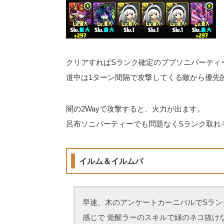
クリアすればSランク確定のブブソニパーティ
道中は1ターン間隔で攻撃してくる敵から優先
闇の2Wayで攻撃すると、火力が出ます。
呂布ソニパーティーでも問題なくSランク取れそう
イルム＆イルムパ
早速、木のアンケートカーニバルでSラン
感じで 覚醒ラーのスキルで緑のネコ抜け