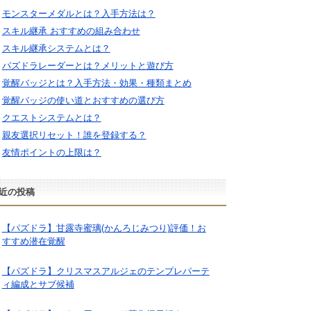
モンスターメダルとは？入手方法は？
スキル継承 おすすめの組み合わせ
スキル継承システムとは？
パズドラレーダーとは？メリットと遊び方
覚醒バッジとは？入手方法・効果・種類まとめ
覚醒バッジの使い道とおすすめの選び方
クエストシステムとは？
親友選択リセット！誰を登録する？
友情ポイントの上限は？
近の投稿
【パズドラ】甘露寺蜜璃(かんろじみつり)評価！お
すすめ潜在覚醒
【パズドラ】クリスマスアルジェのテンプレパーテ
ィ編成とサブ候補