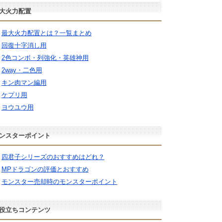
大火力配置
最大火力配置とは？一覧まとめ
回復十字消し用
2色コンボ・列強化・英雄神用
2way・二色用
キン肉マン編用
ケプリ用
ヨウユウ用
ンスターポイント
四君子シリーズのおすすめはどれ？
MPドラゴンの評価とおすすめ
モンスター売却時のモンスターポイント
役立ちコンテンツ