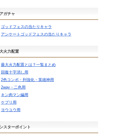
アガチャ
ゴッドフェスの当たりキャラ
アンケートゴッドフェスの当たりキャラ
大火力配置
最大火力配置とは？一覧まとめ
回復十字消し用
2色コンボ・列強化・英雄神用
2way・二色用
キン肉マン編用
ケプリ用
ヨウユウ用
ンスターポイント