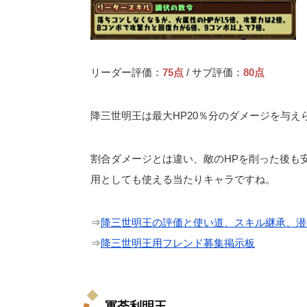
リーダー評価：
75点
/ サブ評価：
80点
降三世明王は最大HP20％分のダメージを与え
割合ダメージとは違い、敵のHPを削った後も
用としても使える当たりキャラですね。
⇒
降三世明王の評価と使い道、スキル継承、潜
⇒
降三世明王用フレンド募集掲示板
軍荼利明王