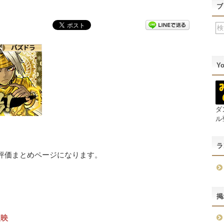
ブ
Y
ダ
ル
ラ
と評価まとめページになります。
掲
反映