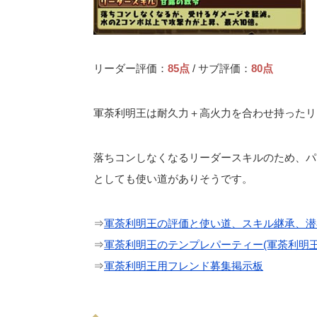
リーダー評価：
85点
/ サブ評価：
80点
軍荼利明王は耐久力＋高火力を合わせ持ったリ
落ちコンしなくなるリーダースキルのため、パ
としても使い道がありそうです。
⇒
軍荼利明王の評価と使い道、スキル継承、潜
⇒
軍荼利明王のテンプレパーティー(軍荼利明王
⇒
軍荼利明王用フレンド募集掲示板