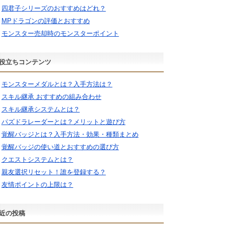
四君子シリーズのおすすめはどれ？
MPドラゴンの評価とおすすめ
モンスター売却時のモンスターポイント
役立ちコンテンツ
モンスターメダルとは？入手方法は？
スキル継承 おすすめの組み合わせ
スキル継承システムとは？
パズドラレーダーとは？メリットと遊び方
覚醒バッジとは？入手方法・効果・種類まとめ
覚醒バッジの使い道とおすすめの選び方
クエストシステムとは？
親友選択リセット！誰を登録する？
友情ポイントの上限は？
近の投稿