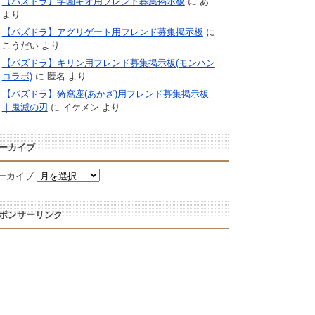
【パズドラ】学園キオ用フレンド募集掲示板
に
あ
より
【パズドラ】アグリゲート用フレンド募集掲示板
に
こうだい
より
【パズドラ】キリン用フレンド募集掲示板(モンハン
コラボ)
に
匿名
より
【パズドラ】猗窩座(あかざ)用フレンド募集掲示板
｜鬼滅の刃
に
イケメン
より
ーカイブ
ーカイブ
ポンサーリンク