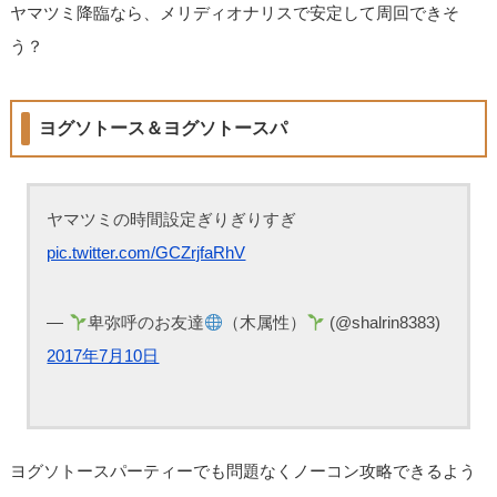
ヤマツミ降臨なら、メリディオナリスで安定して周回できそ
う？
ヨグソトース＆ヨグソトースパ
ヤマツミの時間設定ぎりぎりすぎ
pic.twitter.com/GCZrjfaRhV
—
卑弥呼のお友達
（木属性）
(@shalrin8383)
2017年7月10日
ヨグソトースパーティーでも問題なくノーコン攻略できるよう