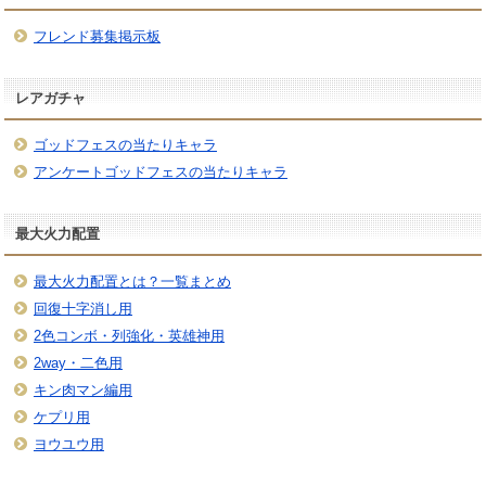
フレンド募集掲示板
レアガチャ
ゴッドフェスの当たりキャラ
アンケートゴッドフェスの当たりキャラ
最大火力配置
最大火力配置とは？一覧まとめ
回復十字消し用
2色コンボ・列強化・英雄神用
2way・二色用
キン肉マン編用
ケプリ用
ヨウユウ用