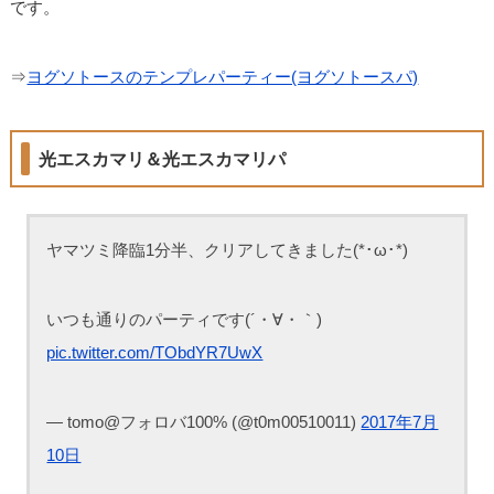
です。
⇒
ヨグソトースのテンプレパーティー(ヨグソトースパ)
光エスカマリ＆光エスカマリパ
ヤマツミ降臨1分半、クリアしてきました(*･ω･*)
いつも通りのパーティです(´・∀・｀)
pic.twitter.com/TObdYR7UwX
— tomo@フォロバ100% (@t0m00510011)
2017年7月
10日