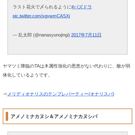
ラスト花火で〆られるように
#パズドラ
pic.twitter.com/xgywmCASXj
— 乱太郎 (@nanasyunojingi)
2017年7月11日
ヤマツミ降臨のTAは木属性強化の恩恵がない代わりに、敵が弱
体化しているようです。
⇒
メリディオナリスのテンプレパーティー(オナリスパ)
アメノミナカヌシ＆アメノミナカヌシパ