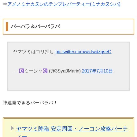
⇒
アメノミナカヌシのテンプレパーティー(ミナカヌシパ)
バーバラ＆バーバラパ
ヤマツミはゴリ押し
pic.twitter.com/wcIwdzgseC
—
ミーシャ
(@3Sya0Marin)
2017年7月10日
陣連発できるバーバラパ！
ヤマツミ降臨 安定周回・ノーコン攻略パーテ
ィー