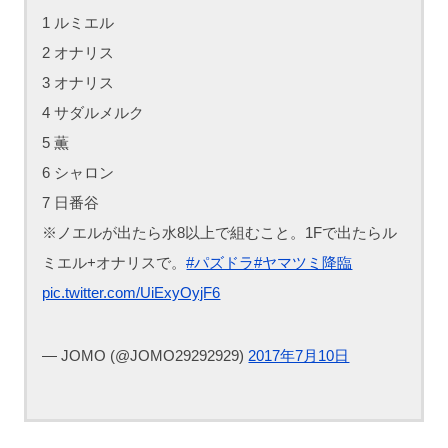
1 ルミエル
2 オナリス
3 オナリス
4 サダルメルク
5 薫
6 シャロン
7 日番谷
※ノエルが出たら水8以上で組むこと。1Fで出たらル
ミエル+オナリスで。
#パズドラ
#ヤマツミ降臨
pic.twitter.com/UiExyOyjF6
— JOMO (@JOMO29292929)
2017年7月10日