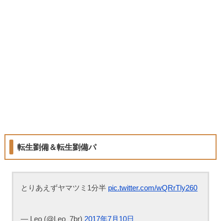
転生劉備＆転生劉備パ
とりあえずヤマツミ1分半
pic.twitter.com/wQRrTly260
— Leo (@Leo_7br)
2017年7月10日