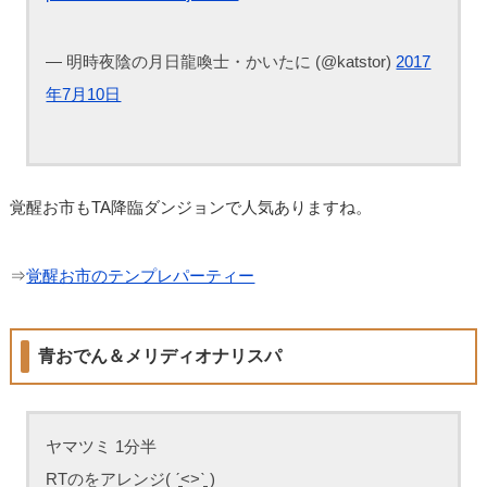
— 明時夜陰の月日龍喚士・かいたに (@katstor)
2017
年7月10日
覚醒お市もTA降臨ダンジョンで人気ありますね。
⇒
覚醒お市のテンプレパーティー
青おでん＆メリディオナリスパ
ヤマツミ 1分半
RTのをアレンジ( ˊ̱˂˃ˋ̱ )