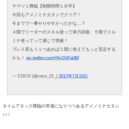
ヤマツミ降臨【制限時間１分半】
今回もアメノミナカヌシでクリア！
今までで一番やりやすかったかな…？
４階でリーダーのスキル使って体力回復、５階でイル
ミナ使ってって感じで突破！
ブレス系もう１つあれば１階に使えてもっと安定する
かも！
pic.twitter.com/HfyONFa0Bf
— COCO (@coco_21_)
2017年7月10日
タイムアタック降臨の常連になりつつあるアメノミナカヌシ
パ！