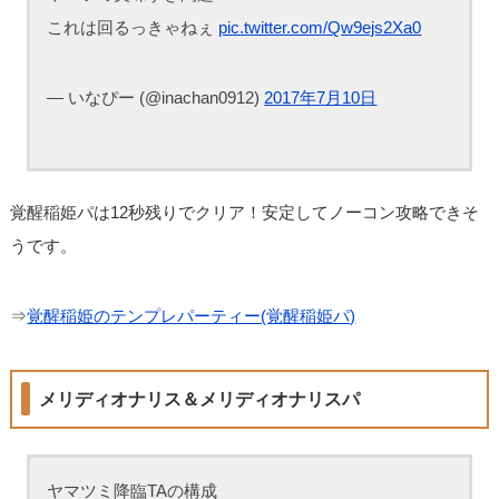
これは回るっきゃねぇ
pic.twitter.com/Qw9ejs2Xa0
— いなぴー (@inachan0912)
2017年7月10日
覚醒稲姫パは12秒残りでクリア！安定してノーコン攻略できそ
うです。
⇒
覚醒稲姫のテンプレパーティー(覚醒稲姫パ)
メリディオナリス＆メリディオナリスパ
ヤマツミ降臨TAの構成