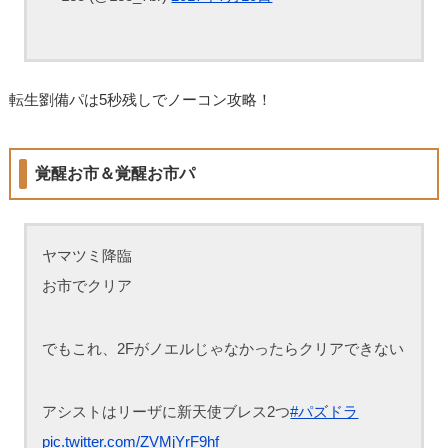
転生劉備パは5秒残しでノーコン攻略！
覚醒お市＆覚醒お市パ
ヤマツミ降臨
お市でクリア
でもこれ、2Fがノエルじゃなかったらクリアできない
アシストはリーザに新天使ブレス2つ
#パズドラ
pic.twitter.com/ZVMjYrF9hf