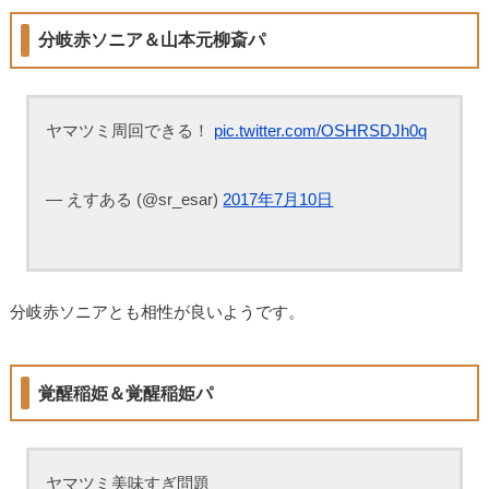
分岐赤ソニア＆山本元柳斎パ
ヤマツミ周回できる！
pic.twitter.com/OSHRSDJh0q
— えすある (@sr_esar)
2017年7月10日
分岐赤ソニアとも相性が良いようです。
覚醒稲姫＆覚醒稲姫パ
ヤマツミ美味すぎ問題